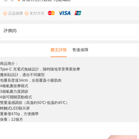
正品保障
支付方式
評價(0)
圖文詳情
售後保障
商品簡介：
Type-C 充電式無線設計，隨時隨地享受專業按摩
魔術貼設計，適合不同腿型
包覆長度達34cm，全面覆蓋小腿肌肉
4種氣囊按摩模式
3個氣囊力度調節
4個可開關震動模式
雙重溫感調節（高溫約50℃/ 低溫約45℃）
輕觸式LED顯示屏
重量僅470g，方便攜帶
保養：12個月