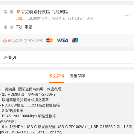
香港特別行政區
九龍城區
送 至
现货
， 16:00前下單，預計周五（8月14日）送達
不計重量
重 量
正品保障
支付方式
評價(0)
圖文詳情
售後保障
-一鍵鎖屏 | 關閉並同時鎖屏，保護私隱
- 2組HDMI輸出，雙螢幕4K@60Hz
- 以超高清畫質鏡像或擴充螢幕
- PD100W快充，5Gbps高速數據傳輸
- SD/TF讀卡器
- RJ45 LAN 1000Mbps 網路連接埠
產品特點 :
- 9-in-1雙HDMI USB-C 擴展器配備 USB-C PD100W x1 , USB-C USB3.2 Gen1 5Gb
ps x1, USB-A USB3.2 Gen1 5Gbps x2,