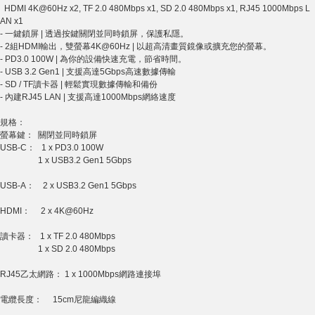
HDMI 4K@60Hz x2, TF 2.0 480Mbps x1, SD 2.0 480Mbps x1, RJ45 1000Mbps L
AN x1
- 一鍵鎖屏 | 透過按鍵關閉並同時鎖屏，保護私隱。
- 2組HDMI輸出，雙螢幕4K@60Hz | 以超高清畫質鏡像或擴充您的螢幕。
- PD3.0 100W | 為你的設備快速充電，節省時間。
- USB 3.2 Gen1 | 支援高達5Gbps高速數據傳輸
- SD / TF讀卡器 | 輕鬆實現數據傳輸和備份
- 內建RJ45 LAN | 支援高達1000Mbps網絡速度
規格：
螢幕鍵： 關閉並同時鎖屏
USB-C： 1 x PD3.0 100W
1 x USB3.2 Gen1 5Gbps
USB-A： 2 x USB3.2 Gen1 5Gbps
HDMI： 2 x 4K@60Hz
讀卡器： 1 x TF 2.0 480Mbps
1 x SD 2.0 480Mbps
RJ45乙太網路： 1 x 1000Mbps網路連接埠
電纜長度： 15cm尼龍編織線