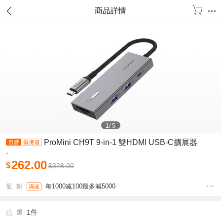
商品詳情
1
/
5
ProMini CH9T 9-in-1 雙HDMI USB-C擴展器
-
262.00
$
$
328.00
促 銷
每1000减100最多減5000
滿减
1件
已 選