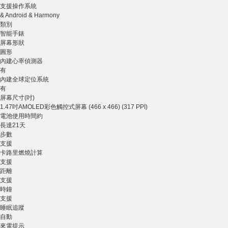
支援操作系統
& Android & Harmony
類別
智能手錶
屏幕形狀
圓形
內建心率偵測器
有
內建全球定位系統
有
屏幕尺寸(吋)
1.47吋AMOLED彩色觸控式屏幕 (466 x 466) (317 PPI)
電池使用時間約
長達21天
步數
支援
卡路里燃燒計算
支援
距離
支援
時鐘
支援
睡眠追蹤
自動
來電提示