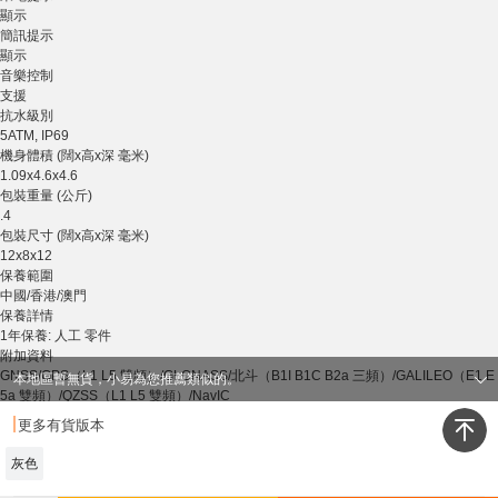
顯示
簡訊提示
顯示
音樂控制
支援
抗水級別
5ATM, IP69
機身體積 (闊x高x深 毫米)
1.09x4.6x4.6
包裝重量 (公斤)
.4
包裝尺寸 (闊x高x深 毫米)
12x8x12
保養範圍
中國/香港/澳門
保養詳情
1年保養: 人工 零件
附加資料
GNSS/GPS（L1 L5 雙頻）/GLONASS/北斗（B1I B1C B2a 三頻）/GALILEO（E1 E
本地區暫無貨，小易為您推薦類似的。
5a 雙頻）/QZSS（L1 L5 雙頻）/NavIC
·
更多有貨版本
我是有底線的
灰色