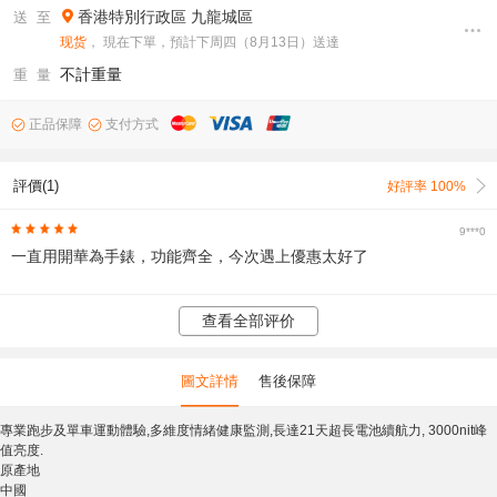
香港特別行政區
九龍城區
送 至
现货
， 現在下單，預計下周四（8月13日）送達
不計重量
重 量
正品保障
支付方式
評價(1)
好評率 100%
9***0
一直用開華為手錶，功能齊全，今次遇上優惠太好了
查看全部评价
圖文詳情
售後保障
專業跑步及單車運動體驗,多維度情緒健康監測,長達21天超長電池續航力, 3000nit峰
值亮度.
原產地
中國