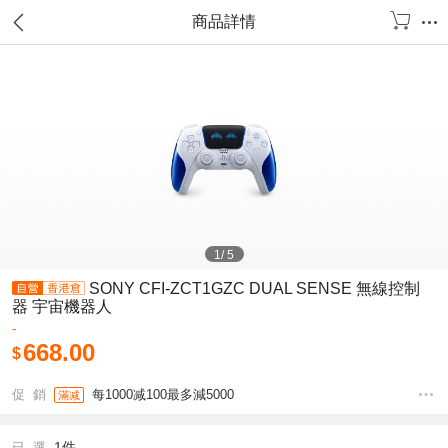
商品詳情
1
/
5
SONY CFI-ZCT1GZC DUAL SENSE 無線控制
器 宇宙機器人
-
668.00
$
促 銷
每1000减100最多減5000
滿减
1件
已 選