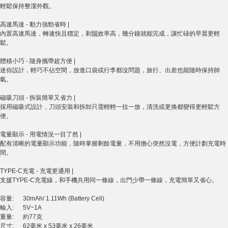
輕鬆保持整潔外觀。
高速馬達 - 動力強勁省時 |
內置高速馬達，轉速快且穩定，剃鬚效率高，幾分鐘就能完成，讓忙碌的早晨更輕
鬆。
體積小巧 - 隨身攜帶超方便 |
迷你設計，輕巧不佔空間，放進口袋或行李都沒問題，旅行、出差也能隨時保持帥
氣。
磁吸刀頭 - 拆裝簡單又省力 |
採用磁吸式設計，刀頭安裝和拆卸只需輕輕一拉一放，清洗或更換都變得更輕鬆方
便。
電量顯示 - 用電情況一目了然 |
配有清晰的電量顯示功能，隨時掌握剩餘電量，不用擔心突然沒電，方便計劃充電時
間。
TYPE-C充電 - 充電更通用 |
支援TYPE-C充電線，和手機共用同一條線，出門少帶一條線，充電簡單又省心。
容量: 30mAh/ 1.11Wh (Battery Cell)
輸入: 5V~1A
重量: 約77克
尺寸: 62毫米 x 53毫米 x 26毫米