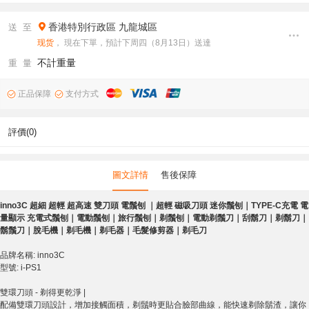
香港特別行政區
九龍城區
送 至
现货
， 現在下單，預計下周四（8月13日）送達
不計重量
重 量
正品保障
支付方式
評價(0)
圖文詳情
售後保障
inno3C 超細 超輕
超高速 雙刀頭 電鬚刨 ｜超輕 磁吸刀頭 迷你鬚刨｜TYPE-C充電 電
量顯示 充電式鬚刨｜電動鬚刨｜旅行鬚刨｜剃鬚刨｜電動剃鬚刀｜刮鬍刀｜剃鬍刀｜
鬍鬚刀｜脫毛機｜剃毛機｜剃毛器｜毛髮修剪器｜剃毛刀
品牌名稱: inno3C
型號: i-PS1
雙環刀頭 - 剃得更乾淨 |
配備雙環刀頭設計，增加接觸面積，剃鬚時更貼合臉部曲線，能快速剃除鬍渣，讓你