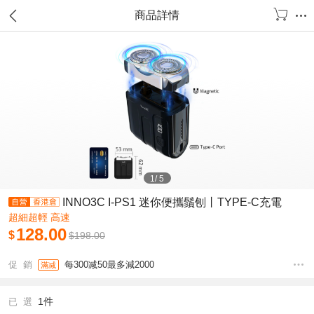
商品詳情
1
/
5
INNO3C I-PS1 迷你便攜鬚刨丨TYPE-C充電
超細超輕 高速
128.00
$
$
198.00
促 銷
每300减50最多減2000
滿减
1件
已 選