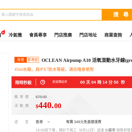
扇
冷氣機
會員專享
門店推廣
門店地址
商業查詢
自營
香港倉
OCLEAN Airpump A10 活氧混動水牙線(gre
45ml水箱，具IPX7防水等級，適合隨身使用
00
天
04
時
14
分
49
秒
限時秒殺
距搶購結束
蘇寧價
679.00
440
.
00
$
活動價
送至
香港
有貨
349元免基礎運費
16:00前下單，預計下周三（8月12日）送達
由
蘇寧
銷售和發