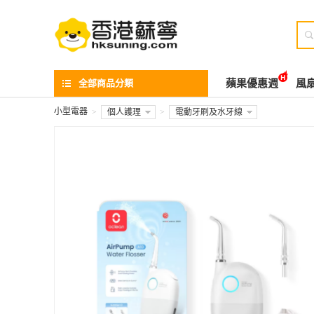

全部商品分類
蘋果優惠週
風
小型電器
>
個人護理
>
電動牙刷及水牙線