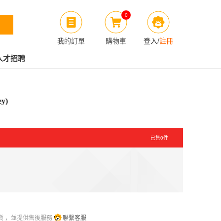
0
我的訂單
購物車
登入
/
註冊
人才招聘
y)
已售
0
件
貨 ，並提供售後服務
聯繫客服