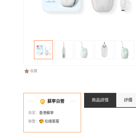
收藏
商品詳情
評價
蘇寧自營
商家：
香港蘇寧
聯繫：
在綫客服