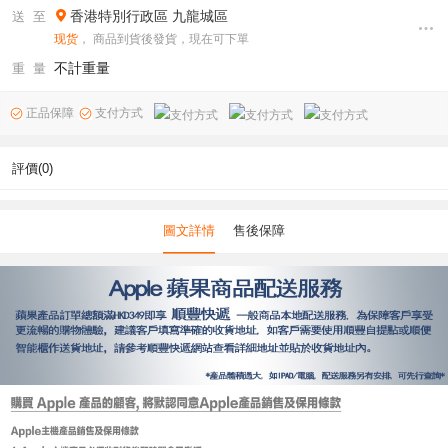
香港特別行政區
九龍城區
送 至
现货
， 商品到貨後發貨，現在可下單
不計重量
重 量
正品保障
支付方式
評價(0)
圖文詳情
售後保障