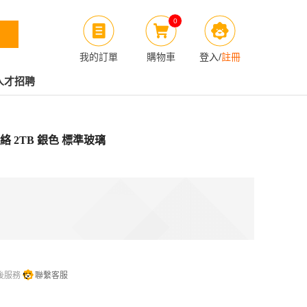
0
我的訂單
購物車
登入
/
註冊
人才招聘
流動網絡 2TB 銀色 標準玻璃
後服務
聯繫客服