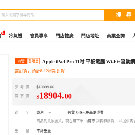
扇
冷氣機
會員專享
門店推廣
門店地址
商業查詢
自營
香港倉
Apple iPad Pro 11吋 平板電腦 Wi-Fi+
需訂貨，預計8-12星期到貨
參考價
$19899.00
18904
.
00
$
蘇寧價
送至
香港
有貨
349元免基礎運費
商品到貨後發貨，現在可下單
由
蘇寧
銷售和發貨 ，並提供售
重量
不計重量