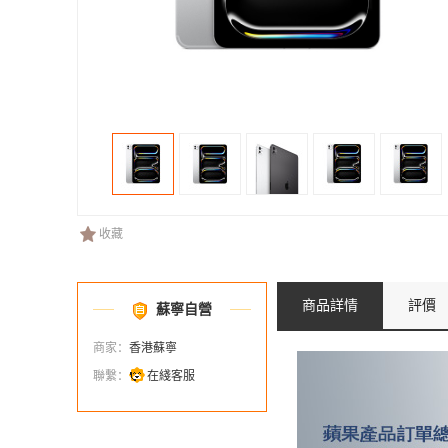
收藏
商品詳情
評價
蘇寧自營
商家：
香港蘇寧
聯繫：
在綫客服