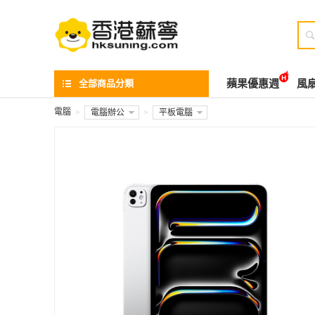

全部商品分類
蘋果優惠週
風
電腦
>
電腦辦公
>
平板電腦