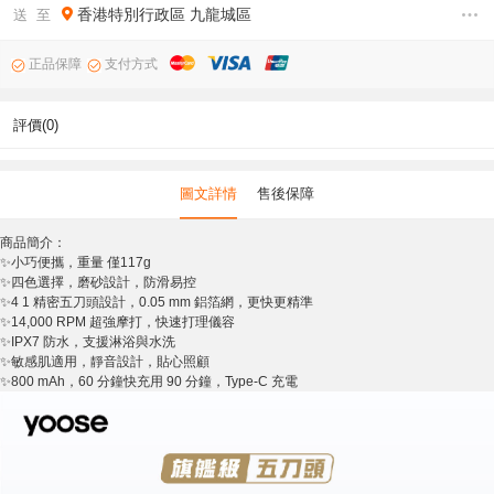
香港特別行政區
九龍城區
送 至
正品保障
支付方式
評價(0)
圖文詳情
售後保障
商品簡介：
✨小巧便攜，重量 僅117g
✨四色選擇，磨砂設計，防滑易控
✨4 1 精密五刀頭設計，0.05 mm 鋁箔網，更快更精準
✨14,000 RPM 超強摩打，快速打理儀容
✨IPX7 防水，支援淋浴與水洗
✨敏感肌適用，靜音設計，貼心照顧
✨800 mAh，60 分鐘快充用 90 分鐘，Type-C 充電