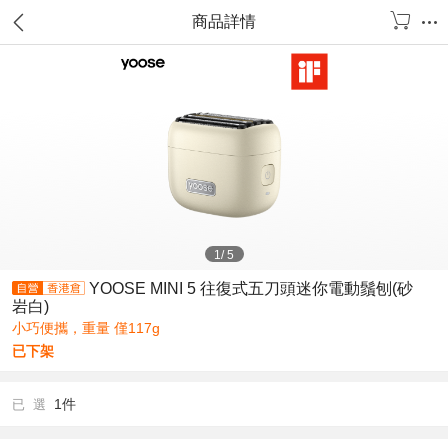
商品詳情
1
/
5
YOOSE MINI 5 往復式五刀頭迷你電動鬚刨(砂
岩白)
小巧便攜，重量 僅117g
已下架
1件
已 選