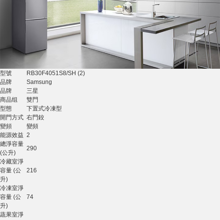
型號
RB30F4051S8/SH (2)
品牌
Samsung
品牌
三星
商品组
雙門
型態
下置式冷凍型
開門方式
右門鉸
變頻
變頻
能源效益
2
總淨容量
290
(公升)
冷藏室淨
容量 (公
216
升)
冷凍室淨
容量 (公
74
升)
蔬果室淨