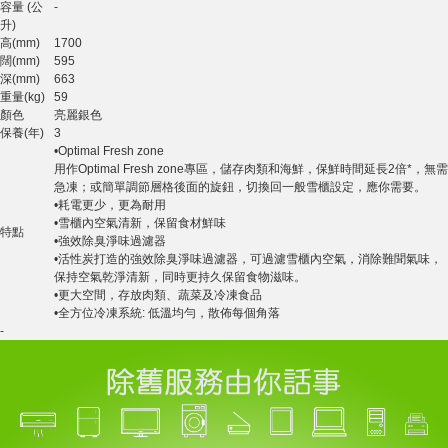
容量 (公
-
升)
高(mm)
1700
闊(mm)
595
深(mm)
663
重量(kg)
59
顏色
亮麗銀色
保養(年)
3
•Optimal Fresh zone
用作Optimal Fresh zone專區，儲存肉類和海鮮，保鮮時間延長2倍*，無需
急凍；或簡單調節層格後面的旋鈕，切換回一般雪櫃設定，應你需要。
•耗電更少，更為耐用
•雪櫃內空氣清新，保留食材鮮味
特點
•強效除臭淨味過濾器
•活性炭打造的強效除臭淨味過濾器，可過濾雪櫃內空氣，消除難聞氣味，
保持空氣乾淨清新，同時更持久保留食物滋味。
•更大空間，存放肉類、蔬菜及冷凍食品
•全方位冷凍系統: 低溫均勻，散佈每個角落
-