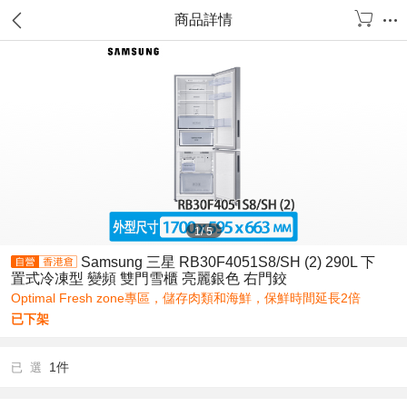
商品詳情
1
/
5
Samsung 三星 RB30F4051S8/SH (2) 290L 下
置式冷凍型 變頻 雙門雪櫃 亮麗銀色 右門鉸
Optimal Fresh zone專區，儲存肉類和海鮮，保鮮時間延長2倍
已下架
1件
已 選