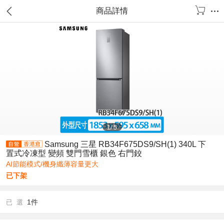
商品詳情
1
/
5
Samsung 三星 RB34F675DS9/SH(1) 340L 下
置式冷凍型 變頻 雙門雪櫃 銀色 右門鉸
AI節能模式/機身纖薄容量更大
已下架
1件
已 選