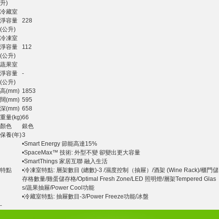
升)
冷藏室
淨容量
228
(公升)
冷凍室
淨容量
112
(公升)
蔬果室
淨容量
-
(公升)
高(mm)
1853
闊(mm)
595
深(mm)
658
重量(kg)
66
顏色
銀色
保養(年)
3
•Smart Energy 節能高達15%
•SpaceMax™ 技術: 外型不變 卻變出更大容量
•SmartThings 家居互聯 融入生活
特點
•冷凍室特點: 層架數目 (總數)-3 /濕度控制（抽屜）/酒架 (Wine Rack)/櫃門儲
存格數量/雞蛋儲存格/Optimal Fresh Zone/LED 照明燈/層架Tempered Glas
s/蔬果抽屜/Power Cool功能
•冷藏室特點: 抽屜數目-3/Power Freeze功能/冰盤
-