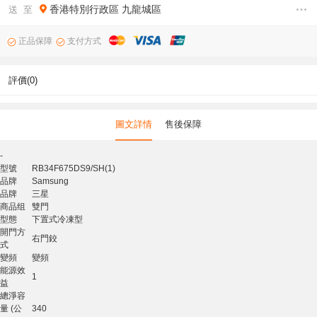
香港特別行政區
九龍城區
送 至
正品保障
支付方式
評價(0)
圖文詳情
售後保障
-
型號
RB34F675DS9/SH(1)
品牌
Samsung
品牌
三星
商品组
雙門
型態
下置式冷凍型
開門方
右門鉸
式
變頻
變頻
能源效
1
益
總淨容
量 (公
340