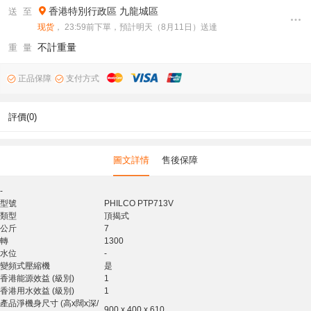
香港特別行政區
九龍城區
送 至
现货
， 23:59前下單，預計明天（8月11日）送達
不計重量
重 量
正品保障
支付方式
評價(0)
圖文詳情
售後保障
-
型號
PHILCO PTP713V
類型
頂揭式
公斤
7
轉
1300
水位
-
變頻式壓縮機
是
香港能源效益 (級別)
1
香港用水效益 (級別)
1
產品淨機身尺寸 (高x闊x深/
900 x 400 x 610