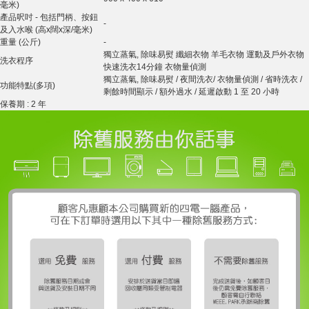
毫米)
產品呎吋 - 包括門柄、按鈕
-
及入水喉 (高x闊x深/毫米)
重量 (公斤)
-
獨立蒸氣, 除味易熨 纖細衣物 羊毛衣物 運動及戶外衣物
洗衣程序
快速洗衣14分鐘 衣物量偵測
獨立蒸氣, 除味易熨 / 夜間洗衣/ 衣物量偵測 / 省時洗衣 /
功能特點(多項)
剩餘時間顯示 / 額外過水 / 延遲啟動 1 至 20 小時
保養期 : 2 年