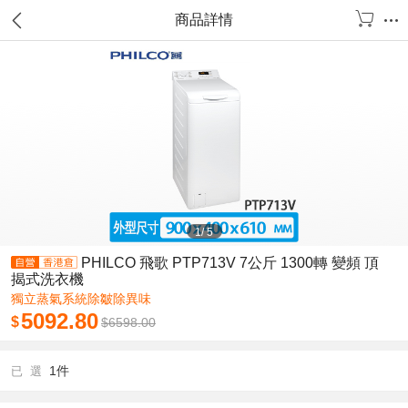
商品詳情
1
/
5
PHILCO 飛歌 PTP713V 7公斤 1300轉 變頻 頂
揭式洗衣機
獨立蒸氣系統除皺除異味
5092.80
$
$
6598.00
1件
已 選