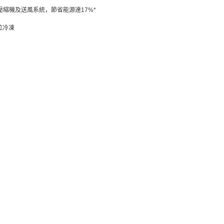
變頻式壓縮機及送風系統，節省能源達17%*
位冷凍