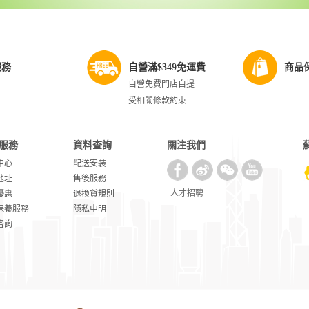
服務
自營滿$349免運費
商品
自營免費門店自提
受相關條款約束
服務
資料查詢
關注我們
中心
配送安裝
地址
售後服務
人才招聘
優惠
退換貨規則
保養服務
隱私申明
咨詢