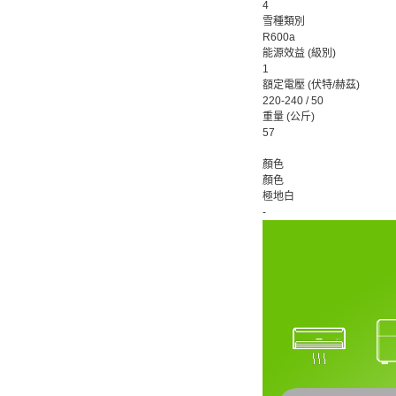
4
雪種類別
R600a
能源效益 (級別)
1
額定電壓 (伏特/赫茲)
220-240 / 50
重量 (公斤)
57
顏色
顏色
極地白
-