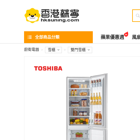

全部商品分類
蘋果優惠週
風
廚衛電器
>
雪櫃
>
雙門雪櫃