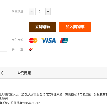
購買數量
立即購買
加入購物車
支付方式
分享
1）
常見問題
）
融入現代化家居。270L大容量配合均勻式冷凍系統，提供穩定均勻的溫度；另設有左
居需要！
除臭系統，抗菌除臭效果達99.9%*