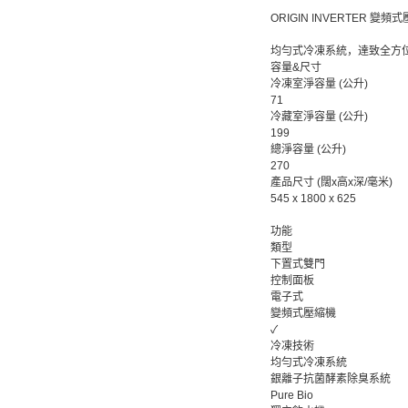
ORIGIN INVERTER 
均勻式冷凍系統，達致全方
容量&尺寸
冷凍室淨容量 (公升)
71
冷藏室淨容量 (公升)
199
總淨容量 (公升)
270
產品尺寸 (闊x高x深/毫米)
545 x 1800 x 625
功能
類型
下置式雙門
控制面板
電子式
變頻式壓縮機
✓
冷凍技術
均勻式冷凍系統
銀離子抗菌酵素除臭系統
Pure Bio