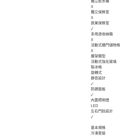
獨立飲水機
X
獨立保鮮室
X
蔬果保鮮室
✓
多用途收納箱
X
活動式櫃門儲物格
X
層架類型
活動式強化玻璃
製冰格
旋轉式
靜音設計
✓
防銹面板
✓
內置照明燈
LED
左右門鉸設計
✓
基本規格
冷凍星級