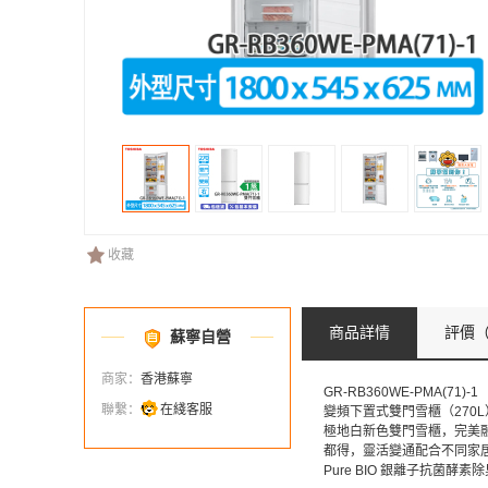
收藏
商品詳情
評價
（
蘇寧自營
商家：
香港蘇寧
GR-RB360WE-PMA(71)-1
聯繫：
在綫客服
變頻下置式雙門雪櫃（270L
極地白新色雙門雪櫃，完美
都得，靈活變通配合不同家
Pure BIO 銀離子抗菌酵素