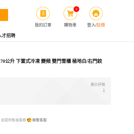
0
我的訂單
購物車
登入
/
註冊
人才招聘
)-1 270公升 下置式冷凍 變頻 雙門雪櫃 極地白/右門鉸
纍計評價
1
，並提供售後服務
聯繫客服