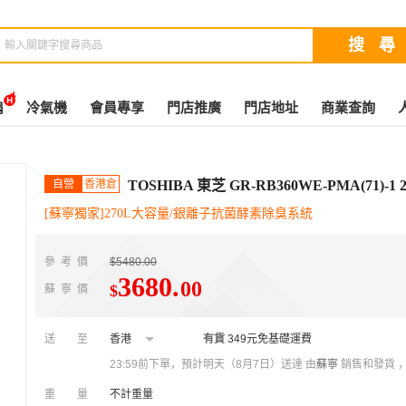
扇
冷氣機
會員專享
門店推廣
門店地址
商業查詢
自營
香港倉
TOSHIBA 東芝 GR-RB360WE-PMA(71
[蘇寧獨家]270L大容量/銀離子抗菌酵素除臭系統
參考價
$5480.00
3680
.
00
$
蘇寧價
送至
香港
有貨
349元免基礎運費
23:59前下單，預計明天（8月7日）送達
由
蘇寧
銷售和發貨 
重量
不計重量