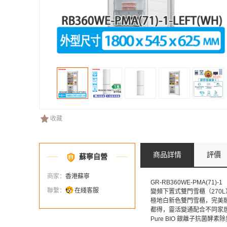
收藏
商品詳情
評價
蘇寧自營
商家：
香港蘇寧
GR-RB360WE-PMA(71)-1
聯繫：
在綫客服
變頻下置式雙門雪櫃（270L
極地白新色雙門雪櫃，完美
都得，靈活變通配合不同家
Pure BIO 銀離子抗菌酵素