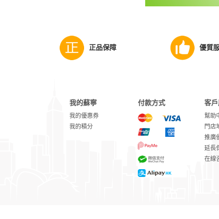
正品保障
優質
我的蘇寧
付款方式
客戶
我的優惠券
幫助
我的積分
門店
推廣
延長
在線