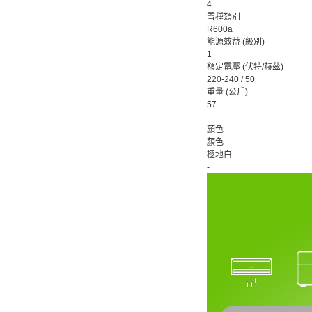
4
雪種類別
R600a
能源效益 (級別)
1
額定電壓 (伏特/赫茲)
220-240 / 50
重量 (公斤)
57
顏色
顏色
極地白
-