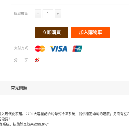
購買數量
立即購買
加入購物車
支付方式
分享
常見問題
）
融入現代化家居。270L大容量配合均勻式冷凍系統，提供穩定均勻的溫度；另設有左
居需要！
除臭系統，抗菌除臭效果達99.9%*