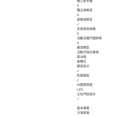
獨立飲水機
X
獨立保鮮室
X
蔬果保鮮室
✓
多用途收納箱
X
活動式櫃門儲物格
X
層架類型
活動式強化玻璃
製冰格
旋轉式
靜音設計
✓
防銹面板
✓
內置照明燈
LED
左右門鉸設計
✓
基本規格
冷凍星級