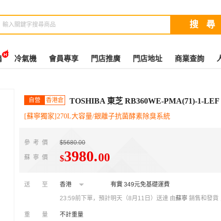
扇
冷氣機
會員專享
門店推廣
門店地址
商業查詢
自營
香港倉
TOSHIBA 東芝 RB360WE-PMA(71)-1-
[蘇寧獨家]270L大容量/銀離子抗菌酵素除臭系統
參考價
$5680.00
3980
.
00
$
蘇寧價
送至
香港
有貨
349元免基礎運費
23:59前下單，預計明天（8月11日）送達
由
蘇寧
銷售和發貨
重量
不計重量