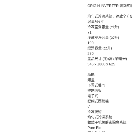
ORIGIN INVERTER 
均勻式冷凍系統，達致全方
容量&尺寸
冷凍室淨容量 (公升)
71
冷藏室淨容量 (公升)
199
總淨容量 (公升)
270
產品尺寸 (闊x高x深/毫米)
545 x 1800 x 625
功能
類型
下置式雙門
控制面板
電子式
變頻式壓縮機
✓
冷凍技術
均勻式冷凍系統
銀離子抗菌酵素除臭系統
Pure Bio