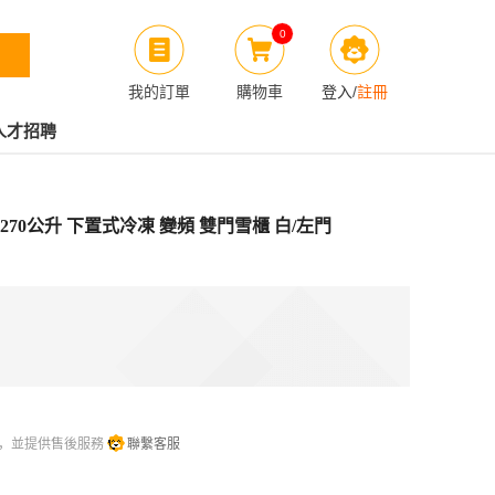
0
我的訂單
購物車
登入
/
註冊
人才招聘
LEF 270公升 下置式冷凍 變頻 雙門雪櫃 白/左門
 ，並提供售後服務
聯繫客服