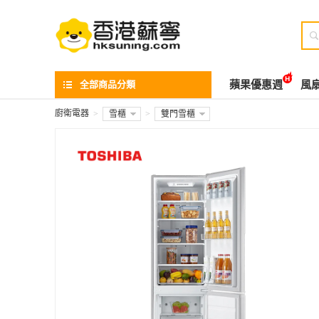

全部商品分類
蘋果優惠週
風
廚衛電器
>
雪櫃
>
雙門雪櫃