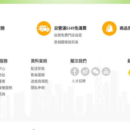
服務
自營滿$349免運費
商品
自營免費門店自提
受相關條款約束
服務
資料查詢
關注我們
中心
配送安裝
地址
售後服務
人才招聘
優惠
退換貨規則
保養服務
隱私申明
咨詢