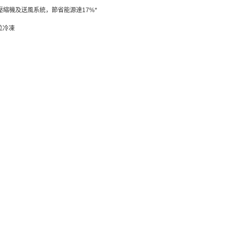
變頻式壓縮機及送風系統，節省能源達17%*
位冷凍