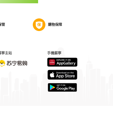
保管
購物保障
蘇寧主站
手機蘇寧