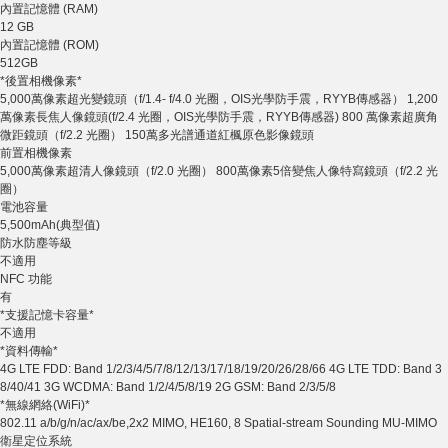
內置記憶體 (RAM)
12 GB
內置記憶體 (ROM)
512GB
*後置相機像素*
5,000萬像素超光變鏡頭（f/1.4- f/4.0 光圈，OIS光學防手震，RYYB傳感器） 1,200
萬像素長焦人像鏡頭(f/2.4 光圈，OIS光學防手震，RYYB傳感器) 800 萬像素超廣角
微距鏡頭（f/2.2 光圈） 150萬多光譜通道紅楓原色影像鏡頭
前置相機像素
5,000萬像素超清人像鏡頭（f/2.0 光圈） 800萬像素5倍變焦人像特寫鏡頭（f/2.2 光
圈）
電池容量
5,500mAh(典型值)
防水防塵等級
不適用
NFC 功能
有
*支援記憶卡容量*
不適用
*資料傳輸*
4G LTE FDD: Band 1/2/3/4/5/7/8/12/13/17/18/19/20/26/28/66 4G LTE TDD: Band 3
8/40/41 3G WCDMA: Band 1/2/4/5/8/19 2G GSM: Band 2/3/5/8
*無線網絡(WiFi)*
802.11 a/b/g/n/ac/ax/be,2x2 MIMO, HE160, 8 Spatial-stream Sounding MU-MIMO
衛星定位系統