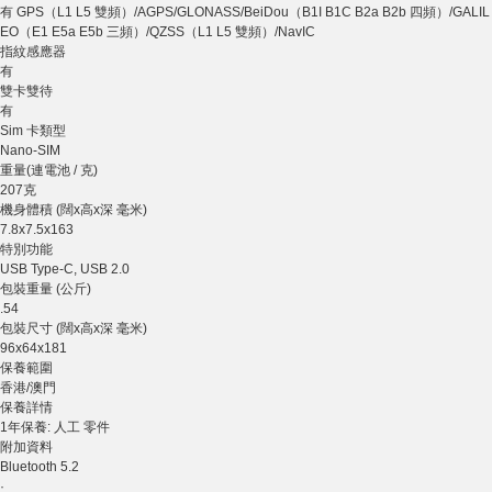
有 GPS（L1 L5 雙頻）/AGPS/GLONASS/BeiDou（B1I B1C B2a B2b 四頻）/GALIL
EO（E1 E5a E5b 三頻）/QZSS（L1 L5 雙頻）/NavIC
指紋感應器
有
雙卡雙待
有
Sim 卡類型
Nano-SIM
重量(連電池 / 克)
207克
機身體積 (闊x高x深 毫米)
7.8x7.5x163
特別功能
USB Type-C, USB 2.0
包裝重量 (公斤)
.54
包裝尺寸 (闊x高x深 毫米)
96x64x181
保養範圍
香港/澳門
保養詳情
1年保養: 人工 零件
附加資料
Bluetooth 5.2
·