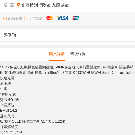
香港特別行政區
九龍城區
送 至
正品保障
支付方式
評價(0)
圖文詳情
售後保障
50MP多焦段紅楓原色後置四鏡頭, 50MP多焦段人像⁠前置雙鏡⁠頭, AI 消除 AI 隔空手勢,
6.78" 動態臻彩四曲面屏幕, 5,500mAh 大電池及100W HUAWEI SuperCharge Turbo
快速充⁠電.
原產地
中國
*網絡制式
雙卡 4G 4G
作業系統
EMUI 14.2
屏幕尺吋
6.78吋 OLED觸控式屏幕 (2,776 x 1,224)
屏幕解析度
2,776 x 1,224