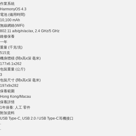
作業系統
HarmonyOS 4.3
電池 (備用時間)
10,100 mAh
無線網絡(WiFi)
802.11 a/b/g/n/ac/ax, 2.4 GHz/5 GHz
維修保養
一年
重量 (千克/克)
515克
機身體積 (闊x高x深 毫米)
177x6.1x262
包裝重量 (公斤)
3
包裝尺寸 (闊x高x深 毫米)
197x9x282
保養範圍
Hong Kong/Macau
保養詳情
1年保養: 人工 零件
附加資料
USB Type-C, USB 2.0 / USB Type-C耳機接口
·
·