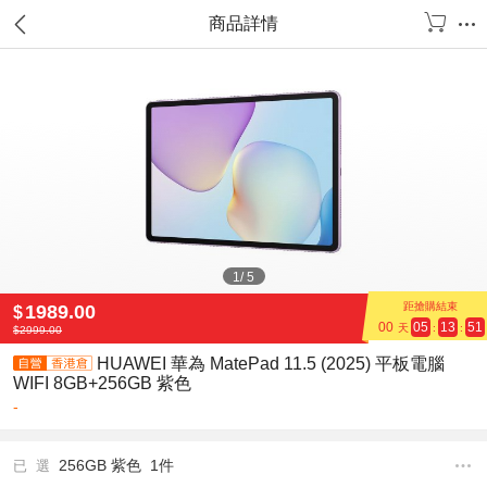
商品詳情
1
/
5
距搶購結束
1989.00
$
00
05
13
51
天
:
:
$
2999.00
HUAWEI 華為 MatePad 11.5 (2025) 平板電腦
WIFI 8GB+256GB 紫色
-
256GB 紫色 1件
已 選