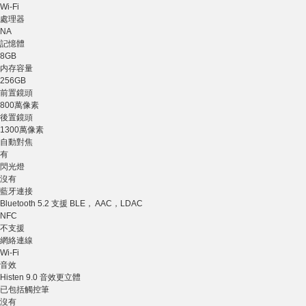
Wi-Fi
處理器
NA
記憶體
8GB
内存容量
256GB
前置鏡頭
800萬像素
後置鏡頭
1300萬像素
自動對焦
有
閃光燈
沒有
藍牙連接
Bluetooth 5.2 支援 BLE， AAC，LDAC
NFC
不支援
網絡連線
Wi-Fi
音效
Histen 9.0 音效更立體
已包括觸控筆
沒有