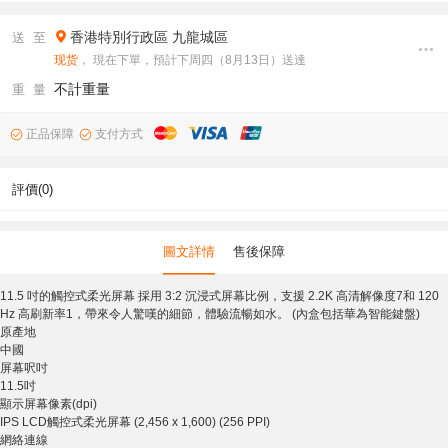
香港特別行政區
九龍城區
送 至
现货
， 現在下單，預計下周四（8月13日）送達
不計重量
重 量
正品保障
支付方式
評價(0)
圖文詳情
售後保障
11.5 吋的觸控式柔光屏幕 採用 3:2 沉浸式屏幕比例，支援 2.2K 高清解像度⁠7和 120
Hz 高刷新率1，帶來令人驚嘆的細節，體驗流暢如⁠水。 (內盒包括華為智能鍵盤)
原產地
中國
屏幕呎吋
11.5吋
顯示屏幕像素(dpi)
IPS LCD觸控式柔光屏幕 (2,456 x 1,600) (256 PPI)
網絡連線