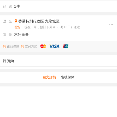
1件
已 選
香港特別行政區
九龍城區
送 至
现货
， 現在下單，預計下周四（8月13日）送達
不計重量
重 量
正品保障
支付方式
評價(0)
圖文詳情
售後保障