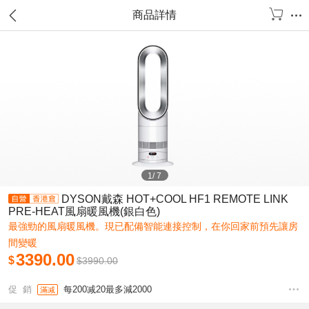
商品詳情
1
/
7
DYSON戴森 HOT+COOL HF1 REMOTE LINK
PRE-HEAT風扇暖風機(銀白色)
最強勁的風扇暖風機。現已配備智能連接控制，在你回家前預先讓房
間變暖
3390.00
$
$
3990.00
促 銷
每200减20最多減2000
滿减