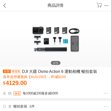
商品詳情
1
/
5
DJI 大疆 Osmo Action 6 運動相機 暢拍套裝
落單使用優惠碼【AUG100】，即減$100
4129.00
$
促 銷
每1000减100最多減5000
滿减
暢拍套裝 1件
已 選