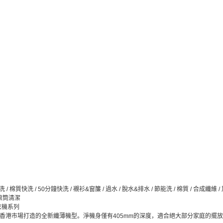
 / 棉質快洗 / 50分鐘快洗 / 襯衫&窗簾 / 過水 / 脫水&排水 / 節能洗 / 棉質 / 合成纖維 /
 滾筒清潔
衣機系列
香港市場打造的全新纖薄機型。淨機身僅有405mm的深度，適合絕大部分家庭的擺