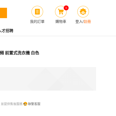
0
我的訂單
購物車
登入
/
註冊
人才招聘
轉 變頻 前置式洗衣機 白色
，並提供售後服務
聯繫客服