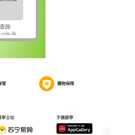
保管
購物保障
蘇寧主站
手機蘇寧