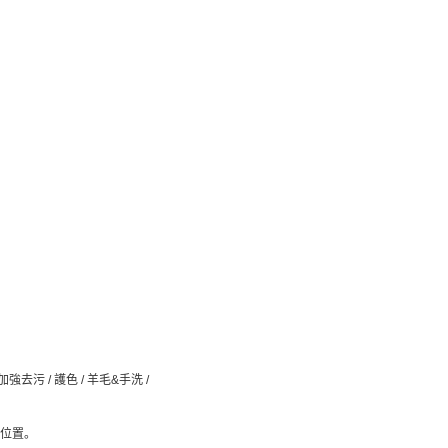
 加強去污 / 護色 / 羊毛&手洗 /
放位置。