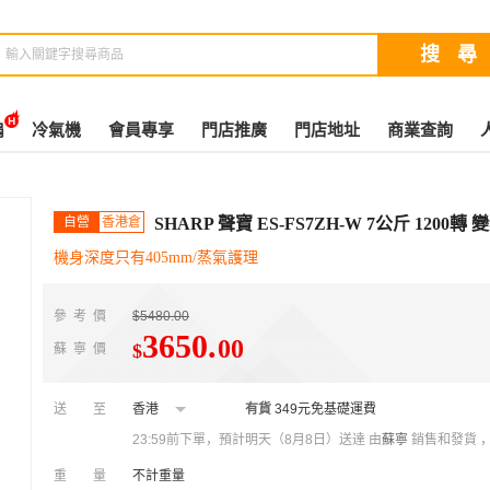
扇
冷氣機
會員專享
門店推廣
門店地址
商業查詢
自營
香港倉
SHARP 聲寶 ES-FS7ZH-W 7公斤 1200
機身深度只有405mm/蒸氣護理
參考價
$5480.00
3650
.
00
$
蘇寧價
送至
香港
有貨
349元免基礎運費
23:59前下單，預計明天（8月8日）送達
由
蘇寧
銷售和發貨 
重量
不計重量