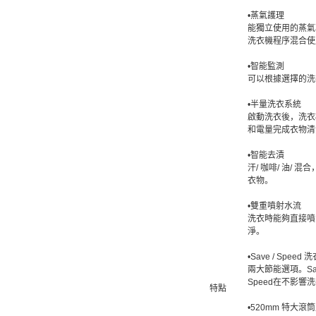
•蒸氣護理
能獨立使用的蒸氣
洗衣機程序混合使
•智能監測
可以根據選擇的洗
•半量洗衣系統
啟動洗衣後，洗衣
和電量完成衣物清
•智能去漬
汗/ 咖啡/ 油
衣物。
•雙重噴射水流
洗衣時能夠直接噴
淨。
•Save / Speed
兩大節能選項。S
Speed在不影
特點
•520mm 特大滾