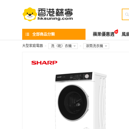

全部商品分類
蘋果優惠週
風
大型家庭電器
>
洗（乾）衣機
>
滾筒洗衣機