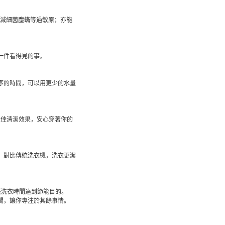
殺滅細菌塵蟎等過敏原；亦能
一件看得見的事。
序的時間，可以用更少的水量
到最佳清潔效果，安心穿著你的
。對比傳統洗衣機，洗衣更潔
長洗衣時間達到節能目的。
間，讓你專注於其餘事情。