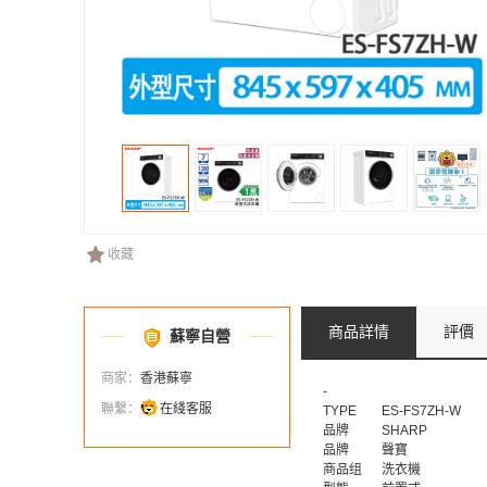
收藏
商品詳情
評價
蘇寧自營
商家：
香港蘇寧
-
聯繫：
在綫客服
TYPE
ES-FS7ZH-W
品牌
SHARP
品牌
聲寶
商品组
洗衣機