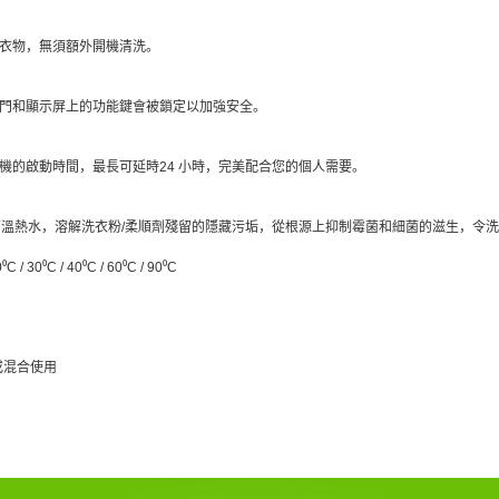
衣物，無須額外開機清洗。
門和顯示屏上的功能鍵會被鎖定以加強安全。
機的啟動時間，最長可延時24 小時，完美配合您的個人需要。
高溫熱水，溶解洗衣粉/柔順劑殘留的隱藏污垢，從根源上抑制霉菌和細菌的滋生，令
/ 30⁰C / 40⁰C / 60⁰C / 90⁰C
或混合使用