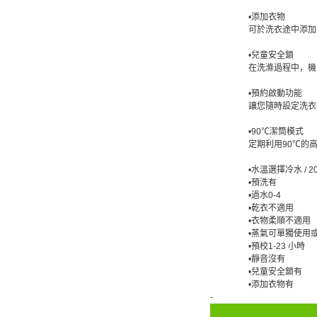
•添加衣物
可於洗衣途中添加
•兒童安全鎖
在洗滌過程中，機
•預約啟動功能
讓您隨時設定洗衣
•90℃潔筒模式
定期利用90℃的
•水溫選擇冷水 / 20⁰C 
•預洗有
•過水0-4
•乾衣不適用
•衣物柔順不適用
•蒸氣可單獨使用
•預校1-23 小時
•靜音沒有
•兒童安全鎖有
•添加衣物有
-