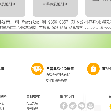
服務
自營滿$349免運費
商品
自營免費門店自提
受相關條款約束
服務
資料查詢
關注我們
中心
配送安裝
地址
售後服務