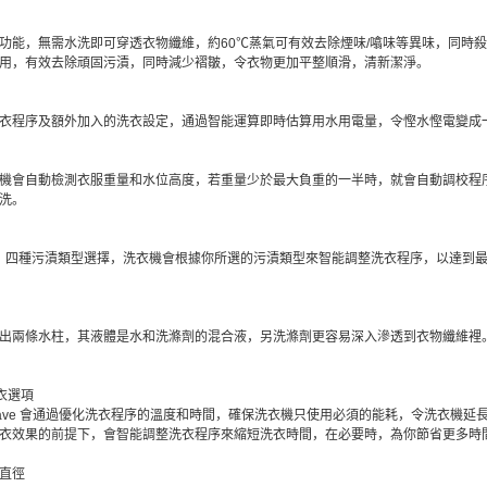
功能，無需水洗即可穿透衣物纖維，約60℃蒸氣可有效去除煙味/噏味等異味，同時
用，有效去除頑固污漬，同時減少褶皺，令衣物更加平整順滑，清新潔淨。
衣程序及額外加入的洗衣設定，通過智能運算即時估算用水用電量，令慳水慳電變成
機會自動檢測衣服重量和水位高度，若重量少於最大負重的一半時，就會自動調校程
洗。
/ 混合，四種污漬類型選擇，洗衣機會根據你所選的污漬類型來智能調整洗衣程序，以達
出兩條水柱，其液體是水和洗滌劑的混合液，另洗滌劑更容易深入滲透到衣物纖維裡
 洗衣選項
ave 會通過優化洗衣程序的溫度和時間，確保洗衣機只使用必須的能耗，令洗衣機延
響洗衣效果的前提下，會智能調整洗衣程序來縮短洗衣時間，在必要時，為你節省更多時
筒直徑