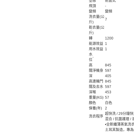
型態
前置式
飛頂
-
變頻
變頻
洗衣量(公
7
斤)
乾衣量(公
斤)
轉
1200
能源效益
1
用水效益
1
水
-
位
高
845
闊
淨機身
597
深
405
高
連機門
845
闊
及去水
597
深
喉
453
重量(KG)
57
顏色
白色
保養(年)
2
超快洗 / 29分鐘快洗
洗衣程序
混合 / 抗菌護理 /
•全新纖薄蒸氣洗
土耳其製造，專為