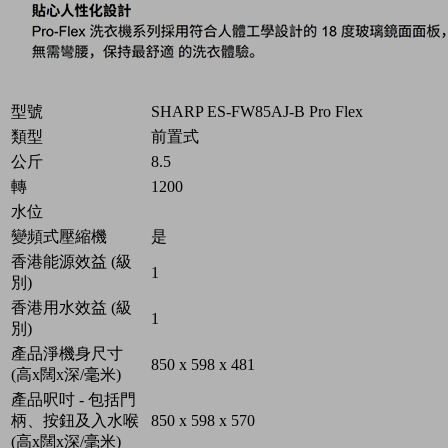
型號
SHARP ES-FW85AJ-B Pro Flex
類型
前置式
公斤
8.5
轉
1200
水位
變頻式壓縮機
是
香港能源效益 (級
1
別)
香港用水效益 (級
1
別)
產品淨機身尺寸
850 x 598 x 481
(高x闊x深/毫米)
產品呎吋 - 包括門
柄、按鈕及入水喉
850 x 598 x 570
(高x闊x深/毫米)