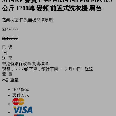
公斤 1200轉 變頻 前置式洗衣機 黑色
蒸氣抗菌/日系面板簡潔易用
$
3480.00
$
5180.00
已 選
1件
送 至
香港特別行政區
九龍城區
现货
， 23:59前下單，預計下周一（8月10日）送達
重 量
不計重量
正品保障
支付方式