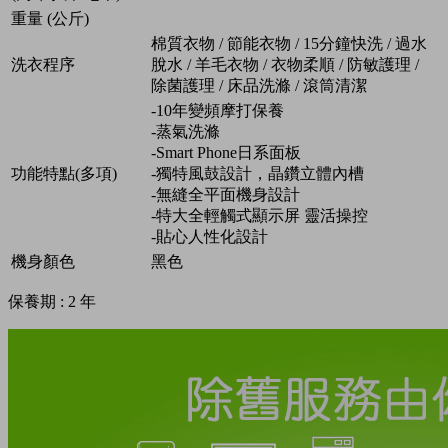
重量 (公斤)
棉質衣物 / 節能衣物 / 15分鐘快洗 / 過水
洗衣程序
脫水 / 羊毛衣物 / 衣物柔順 / 防敏護理 /
除菌護理 / 床品洗滌 / 滾筒清潔
-10年變頻摩打保養
-蒸氣洗滌
-Smart Phone日系面板
功能特點(多項)
-獨特風鼓設計，晶鑽立體內槽
-無縫全平面機身設計
-特大全輕觸式顯示屏 靈活操控
-貼心人性化設計
機身顏色
黑色
保養期 : 2 年