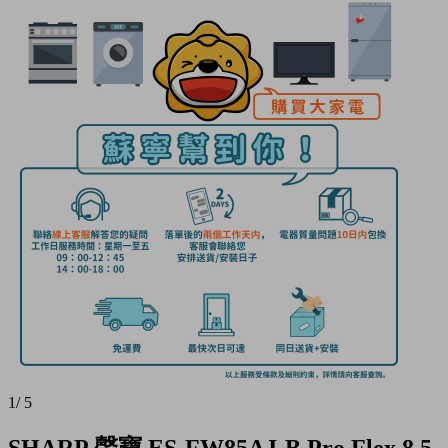
1
/
5
SHARP 聲寶 ES-FW85AJ-B Pro Flex 8.5