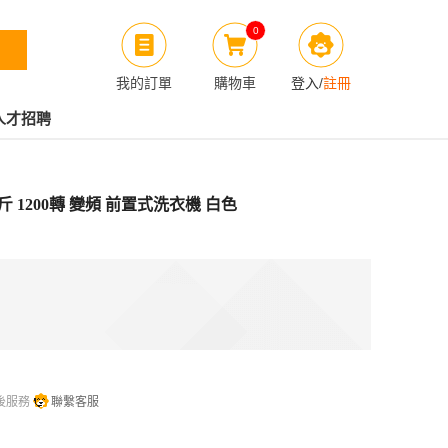
0
我的訂單
購物車
登入
/
註冊
人才招聘
8.5公斤 1200轉 變頻 前置式洗衣機 白色
後服務
聯繫客服