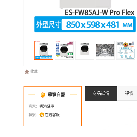
收藏
商品詳情
評價
蘇寧自營
商家：
香港蘇寧
聯繫：
在綫客服