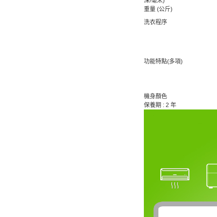
深/毫米)
重量 (公斤)
洗衣程序
功能特點(多項)
機身顏色
保養期 : 2 年