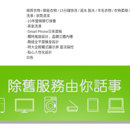
棉質衣物 / 節能衣物 / 15分鐘快洗 / 過水 脫水 / 羊毛衣物 / 衣物柔順 
洗滌 / 滾筒清潔
-10年變頻摩打保養
-蒸氣洗滌
-Smart Phone日系面板
-獨特風鼓設計，晶鑽立體內槽
-無縫全平面機身設計
-特大全輕觸式顯示屏 靈活操控
-貼心人性化設計
白色