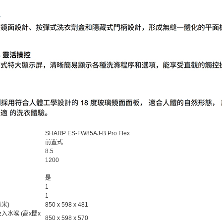
SHARP ES-FW85AJ-B Pro Flex
前置式
8.5
1200
是
1
1
毫米)
850 x 598 x 481
入水喉 (高x闊x
850 x 598 x 570