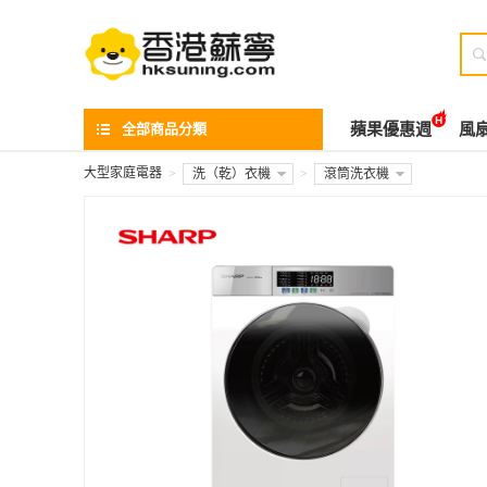

全部商品分類
蘋果優惠週
風
大型家庭電器
>
洗（乾）衣機
>
滾筒洗衣機