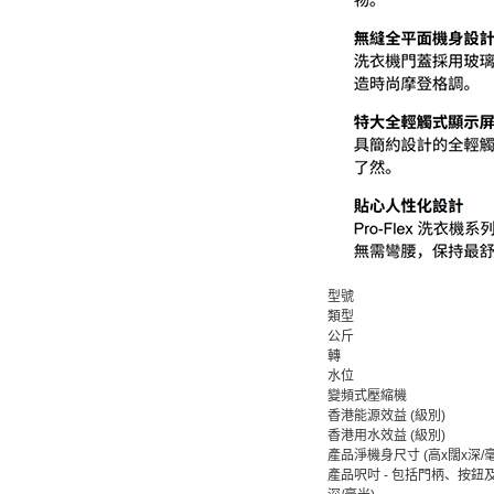
型號
類型
公斤
轉
水位
變頻式壓縮機
香港能源效益 (級別)
香港用水效益 (級別)
產品淨機身尺寸 (高x闊x深/
產品呎吋 - 包括門柄、按鈕及