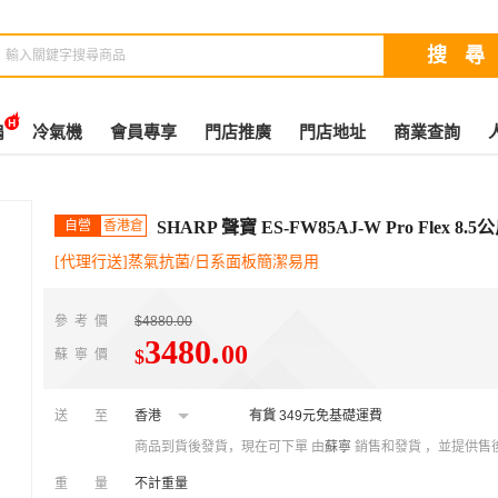
扇
冷氣機
會員專享
門店推廣
門店地址
商業查詢
自營
香港倉
SHARP 聲寶 ES-FW85AJ-W Pro Flex 
[代理行送]蒸氣抗菌/日系面板簡潔易用
參考價
$4880.00
3480
.
00
$
蘇寧價
送至
香港
有貨
349元免基礎運費
商品到貨後發貨，現在可下單
由
蘇寧
銷售和發貨 ，並提供售
重量
不計重量