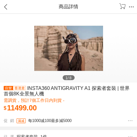
商品詳情
1
/
8
INSTA360 ANTIGRAVITY A1 探索者套裝 | 世界
首個8K全景無人機
需調貨，預計7個工作日内到貨 -
11499.00
$
促 銷
每1000减100最多減5000
滿减
探索者套裝 1件
已 選