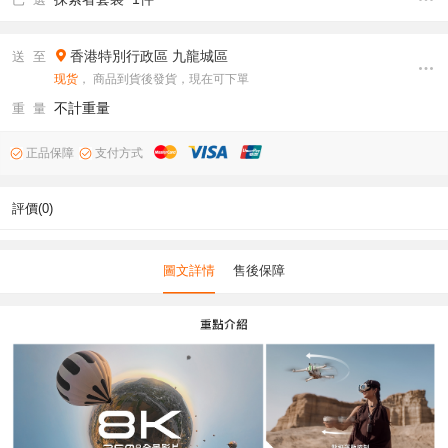
香港特別行政區
九龍城區
送 至
现货
， 商品到貨後發貨，現在可下單
不計重量
重 量
正品保障
支付方式
評價(0)
圖文詳情
售後保障