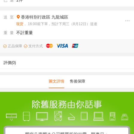
1件
已 選
香港特別行政區
九龍城區
送 至
现货
， 16:00前下單，預計下周三（8月12日）送達
不計重量
重 量
正品保障
支付方式
評價(0)
圖文詳情
售後保障