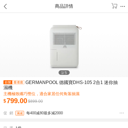
商品詳情
1
/
5
GERMANPOOL 德國寶DHS-105 2合1 迷你抽
濕機
主機極致纖巧慳位，適合家居任何角落抽濕
799.00
$
$
899.00
促 銷
每400减80最多減2000
滿减