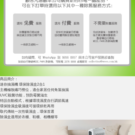
商品簡介：
迷你抽濕機 環保除濕盒2合1
主機極致纖巧慳位，適合家居任何角落抽濕
UVC殺菌功能，預防霉菌滋生
特設自動模式，根據環境濕度自行調節風速
環保除濕盒吸濕後可循環烘乾再用
取代傳統一次性吸濕盒，環保首選
除濕盒適用於衣櫃、鞋櫃、相機櫃等