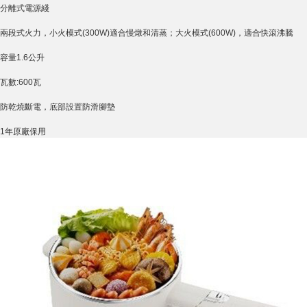
分離式電源綫
兩段式火力，小火模式(300W)適合慢燉和清蒸；大火模式(600W)，適合快滾沸騰
容量1.6公升
瓦數:600瓦
防乾燒斷電，底部設置防滑腳墊
1年原廠保用