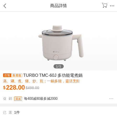
商品詳情
1
/
5
TURBO TMC-60J 多功能電煮鍋
蒸、涮、煮、燉、炒、煎；一鍋多能，靈活烹飪
228.00
$
$
498.00
促 銷
每400减80最多減2000
滿减
1件
已 選