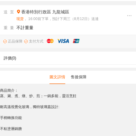
香港特別行政區
九龍城區
送 至
现货
， 16:00前下單，預計下周三（8月12日）送達
不計重量
重 量
正品保障
支付方式
評價(0)
圖文詳情
售後保障
商品簡介：
蒸、涮、煮、燉、炒、煎；一鍋多能，靈活烹飪
耐高溫視覺化玻璃，獨特玻璃蓋設計:
手柄轉換功能
不粘塗層鍋膽