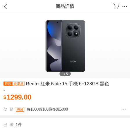
商品詳情
1
/
5
Redmi 紅米 Note 15 手機 6+128GB 黑色
-
1299.00
$
促 銷
每1000减100最多減5000
滿减
1件
已 選