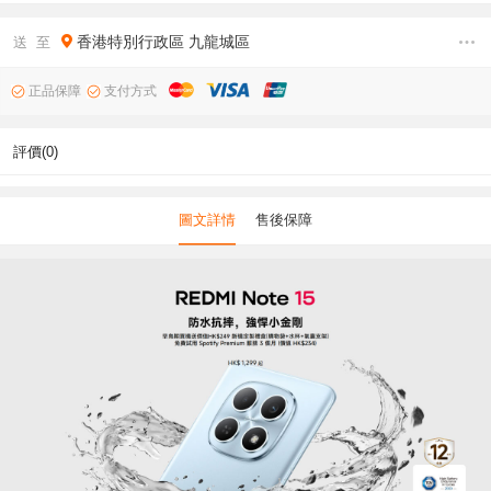
香港特別行政區
九龍城區
送 至
正品保障
支付方式
評價(0)
圖文詳情
售後保障