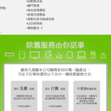
•自動製冰器
•櫃門警號
特點
•強化玻璃層架
•多變式摺疊架
•滑動式多功能儲存格
•LED照明燈
•層架數目: 4
-