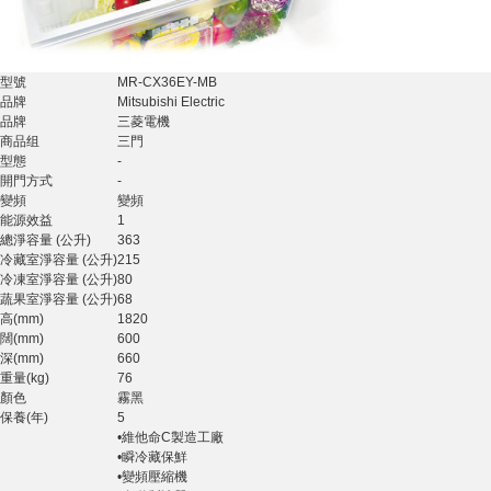
型號
MR-CX36EY-MB
品牌
Mitsubishi Electric
品牌
三菱電機
商品组
三門
型態
-
開門方式
-
變頻
變頻
能源效益
1
總淨容量 (公升)
363
冷藏室淨容量 (公升)
215
冷凍室淨容量 (公升)
80
蔬果室淨容量 (公升)
68
高(mm)
1820
闊(mm)
600
深(mm)
660
重量(kg)
76
顏色
霧黑
保養(年)
5
•維他命C製造工廠
•瞬冷藏保鮮
•變頻壓縮機