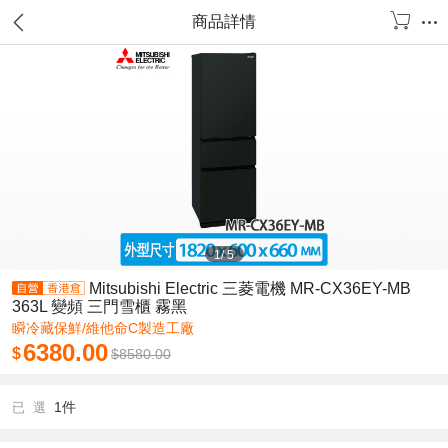
商品詳情
1
/
5
Mitsubishi Electric 三菱電機 MR-CX36EY-MB
363L 變頻 三門雪櫃 霧黑
瞬冷藏保鮮/維他命C製造工廠
6380.00
$
$
8580.00
1件
已 選