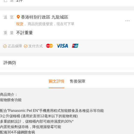
1件
已 選
香港特別行政區
九龍城區
送 至
现货
， 商品到貨後發貨，現在可下單
不計重量
重 量
正品保障
支付方式
評價(0)
圖文詳情
售後保障
商品簡介：
寵物餵食功能
配合"Panasonic Pet EN"手機應用程式智能餵食及各種提示等功能
3公升儲糧桶 (適用於直徑12毫米以下的寵物乾糧)
多重鎖鮮設計，儲糧桶內部可維持濕度約30%*
內置乾燥劑儲存格，降低潮濕發霉可能
配備304不鏽鋼餵食碗