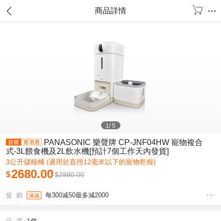
商品詳情
1
/
5
PANASONIC 樂聲牌 CP-JNF04HW 寵物複合
式-3L餵食機及2L飲水機[預計7個工作天內發貨]
3公升儲糧桶 (適用於直徑12毫米以下的寵物乾糧)
2680.00
$
$
2980.00
促 銷
每300减50最多減2000
滿减