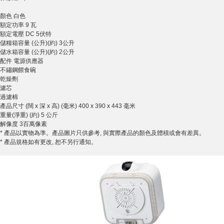
顏色 白色
額定功率 9 瓦
額定電壓 DC 5伏特
儲糧箱容量 (公升)(約) 3公升
儲水箱容量 (公升)(約) 2公升
配件 電源供應器
不鏽鋼餵食碗
乾燥劑
濾芯
過濾棉
產品尺寸 (闊 x 深 x 高) (毫米) 400 x 390 x 443 毫米
重量(淨重) (約) 5 公斤
解像度 3百萬像素
* 產品以實物為準。產品圖片只供參考, 與實際產品的顏色及體積或會有差異。
* 產品規格如有更改, 恕不另行通知。