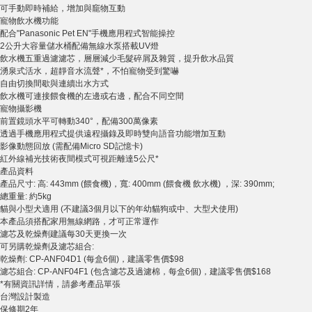
可手動即時補給，增加與竉物互動
寵物飲水機功能
配合"Panasonic Pet EN"手機應用程式智能操控
2公升大容量儲水桶配備無線水泵搭載UV燈
飲水機五重過濾濾芯，層層減少毛髮碎屑及雜質，提升飲水品質
湧泉式活水，超靜音水流聲*，不怕寵物受到驚嚇
自由切換間歇與連續出水方式
飲水機可連接餵食機的左邊或右邊，配合不同空間
寵物攝影機
前置鏡頭水平可轉動340°，配備300萬像素
透過手機應用程式提供遠程攝錄及即時雙向語音功能增加互動
影像動態回放 (需配備Micro SD記憶卡)
紅外線補光技術夜間模式可視距離達5公尺*
產品資料
產品尺寸: 高: 443mm (餵食機)，寬: 400mm (餵食機 飲水機) ，深: 390mm;
總重量: 約5kg
貓與小型犬適用 (不建議3個月以下的年幼貓狗或中、大型犬使用)
本產品須搭配家用無線網路，才可正常運作
濾芯及乾燥劑建議每30天更換一次
可另購乾燥劑及濾芯組合:
乾燥劑: CP-ANF04D1 (每盒6個)，建議零售價$98
濾芯組合: CP-ANF04F1 (包含濾芯及過濾棉，每盒6個)，建議零售價$168
*有關資訊詳情，請參考產品單張
台灣設計製造
保修期2年