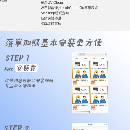
特點
·極淨UV Clean
·WiFi智能操控：airCloud Go應用程式
·Air Sleep睡眠定時
·藍鑽保護塗層
·R32環保雪種
-