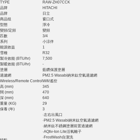
TYPE
RAW-ZH07CCK
品牌
HITACHI
品牌
日立
商品组
窗口式
型態
淨冷
變頻/定頻
變頻
匹數
3/4
系列
小涼伴
能源效益
1
雪種
R32
製冷效能 (BTU/hr)
7,500
製暖效能 (BTU/hr)
-
塗層
藍鑽保護塗層
過濾網
PM2.5 Wasabi納米鈦空氣過濾網
Wireless/Remote Control
Wifi/遙控
高 (mm)
345
闊 (mm)
470
深 (mm)
640
重量 (KG)
29
保養 (年)
3
·左右出風口
·PM2.5 Wasabi納米鈦空氣過濾網
·納米鈦不銹鋼塗層前置過濾網
·AQtiv-Ion Lite活氧離子
·FrostWash自潔洗