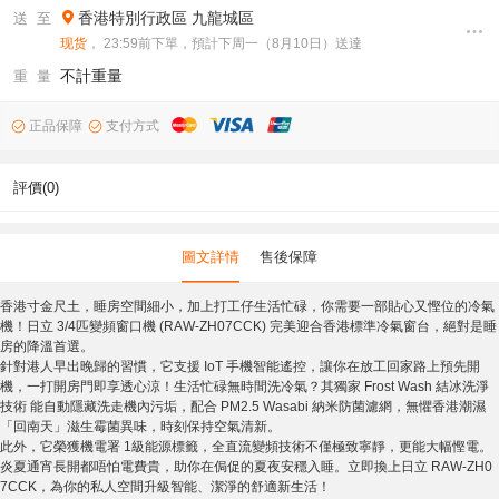
香港特別行政區
九龍城區
送 至
现货
， 23:59前下單，預計下周一（8月10日）送達
不計重量
重 量
正品保障
支付方式
評價(0)
圖文詳情
售後保障
香港寸金尺土，睡房空間細小，加上打工仔生活忙碌，你需要一部貼心又慳位的冷氣
機！日立 3/4匹變頻窗口機 (RAW-ZH07CCK) 完美迎合香港標準冷氣窗台，絕對是睡
房的降溫首選。
針對港人早出晚歸的習慣，它支援 IoT 手機智能遙控，讓你在放工回家路上預先開
機，一打開房門即享透心涼！生活忙碌無時間洗冷氣？其獨家 Frost Wash 結冰洗淨
技術 能自動隱藏洗走機內污垢，配合 PM2.5 Wasabi 納米防菌濾網，無懼香港潮濕
「回南天」滋生霉菌異味，時刻保持空氣清新。
此外，它榮獲機電署 1級能源標籤，全直流變頻技術不僅極致寧靜，更能大幅慳電。
炎夏通宵長開都唔怕電費貴，助你在侷促的夏夜安穩入睡。立即換上日立 RAW-ZH0
7CCK，為你的私人空間升級智能、潔淨的舒適新生活！