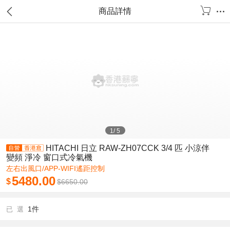
商品詳情
1
/
5
HITACHI 日立 RAW-ZH07CCK 3/4 匹 小涼伴
變頻 淨冷 窗口式冷氣機
左右出風口/APP-WIFI遙距控制
5480.00
$
$
6650.00
1件
已 選