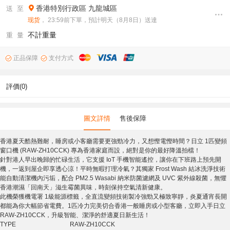
香港特別行政區
九龍城區
送 至
现货
， 23:59前下單，預計明天（8月8日）送達
不計重量
重 量
正品保障
支付方式
評價(0)
圖文詳情
售後保障
香港夏天酷熱難耐，睡房或小客廳需要更強勁冷力，又想慳電慳時間？日立 1匹變頻
窗口機 (RAW-ZH10CCK) 專為香港家庭而設，絕對是你的最好降溫拍檔！
針對港人早出晚歸的忙碌生活，它支援 IoT 手機智能遙控，讓你在下班路上預先開
機，一返到屋企即享透心涼！平時無暇打理冷氣？其獨家 Frost Wash 結冰洗淨技術
能自動清潔機內污垢，配合 PM2.5 Wasabi 納米防菌濾網及 UVC 紫外線殺菌，無懼
香港潮濕「回南天」滋生霉菌異味，時刻保持空氣清新健康。
此機榮獲機電署 1級能源標籤，全直流變頻技術製冷強勁又極致寧靜，炎夏通宵長開
都能為你大幅節省電費。1匹冷力完美切合香港一般睡房或小型客廳，立即入手日立
RAW-ZH10CCK，升級智能、潔淨的舒適夏日新生活！
TYPE
RAW-ZH10CCK