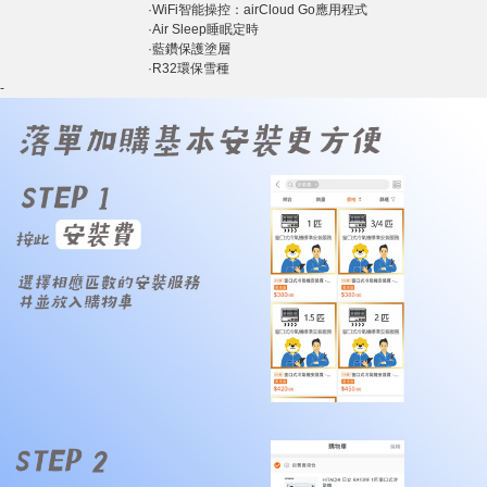
·WiFi智能操控：airCloud Go應用程式
·Air Sleep睡眠定時
·藍鑽保護塗層
·R32環保雪種
-