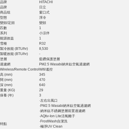
品牌
HITACHI
品牌
日立
商品组
窗口式
型態
淨冷
變頻/定頻
變頻
匹數
1
系列
小涼伴
能源效益
1
雪種
R32
製冷效能 (BTU/hr)
8,530
製暖效能 (BTU/hr)
-
塗層
藍鑽保護塗層
過濾網
PM2.5 Wasabi納米鈦空氣過濾網
Wireless/Remote Control
Wifi/遙控
高 (mm)
345
闊 (mm)
470
深 (mm)
640
重量 (KG)
29
保養 (年)
3
·左右出風口
·PM2.5 Wasabi納米鈦空氣過濾網
·納米鈦不銹鋼塗層前置過濾網
·AQtiv-Ion Lite活氧離子
·FrostWash自潔洗
特點
·極淨UV Clean