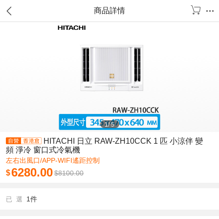
商品詳情
1
/
5
HITACHI 日立 RAW-ZH10CCK 1 匹 小涼伴 變
頻 淨冷 窗口式冷氣機
左右出風口/APP-WIFI遙距控制
6280.00
$
$
8100.00
1件
已 選