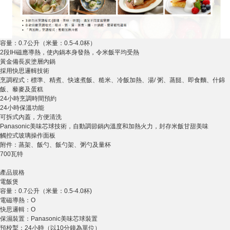
容量：0.7公升（米量：0.5-4.0杯）
2段IH磁應導熱，使內鍋本身發熱，令米飯平均受熱
黃金備長炭塗層內鍋
採用快思邏輯技術
烹調程式：標準、精煮、快速煮飯、糙米、冷飯加熱、湯/ 粥、蒸餸、即食麵、什錦
飯、藜麥及蛋糕
24小時烹調時間預約
24小時保溫功能
可拆式內蓋，方便清洗
Panasonic美味芯球技術，自動調節鍋內溫度和加熱火力，封存米飯甘甜美味
觸控式玻璃操作面板
附件：蒸架、飯勺、飯勺架、粥勺及量杯
700瓦特
產品規格
電飯煲
容量：0.7公升（米量：0.5-4.0杯)
電磁導熱：O
快思邏輯：O
保濕裝置：Panasonic美味芯球裝置
預校掣：24小時（以10分鐘為單位）