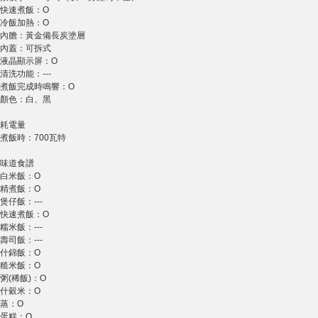
快速煮飯：O
冷飯加熱：O
內膽：黃金備長炭塗層
內蓋：可拆式
液晶顯示屏：O
清洗功能：---
煮飯完成時鳴響：O
顏色：白、黑
耗電量
煮飯時：700瓦特
味道食譜
白米飯：O
精煮飯：O
煲仔飯：---
快速煮飯：O
糯米飯：---
壽司飯：---
什錦飯：O
糙米飯：O
粥(稀飯)：O
什穀米：O
蒸：O
蛋糕：O