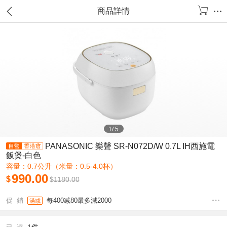
商品詳情
1
/
5
PANASONIC 樂聲 SR-N072D/W 0.7L IH西施電
飯煲-白色
容量：0.7公升（米量：0.5-4.0杯）
990.00
$
$
1180.00
促 銷
每400减80最多減2000
滿减