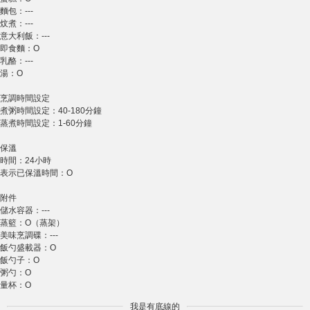
麵包：---
炆煮：---
意大利飯：---
即食麵：O
乳酪：---
湯：O
烹調時間設定
煮粥時間設定：40-180分鐘
蒸煮時間設定：1-60分鐘
保溫
時間：24小時
表示已保溫時間：O
附件
儲水容器：---
蒸籃：O（蒸架）
美味烹調碟：---
飯勺盛載器：O
飯勺子：O
粥勺：O
量杯：O
我是有底線的