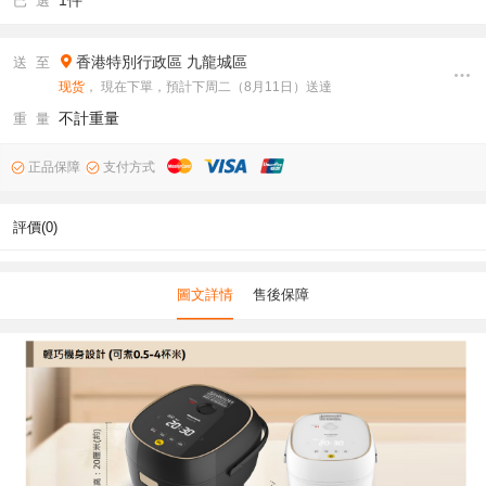
1件
已 選
香港特別行政區
九龍城區
送 至
现货
， 現在下單，預計下周二（8月11日）送達
不計重量
重 量
正品保障
支付方式
評價(0)
圖文詳情
售後保障