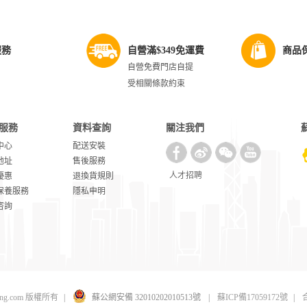
服務
自營滿$349免運費
商品
自營免費門店自提
受相關條款約束
服務
資料查詢
關注我們
中心
配送安裝
地址
售後服務
人才招聘
優惠
退換貨規則
保養服務
隱私申明
咨詢
uning.com 版權所有
|
蘇公網安備 32010202010513號
|
蘇ICP備17059172號
|
合