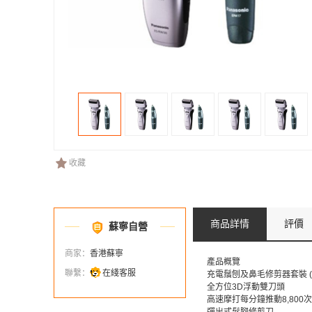
收藏
商品詳情
評價
蘇寧自營
商家：
香港蘇寧
產品概覽
聯繫：
在綫客服
充電鬚刨及鼻毛修剪器套裝 (ES-
全方位3D浮動雙刀頭
高速摩打每分鐘推動8,800次