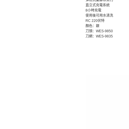
彈出式髮腳修剪刀
直立式充電系統
8小時充電
使用後可用水清洗
RC 220伏特
顏色：銀
刀頭：WES-9850
刀網：WES-9835