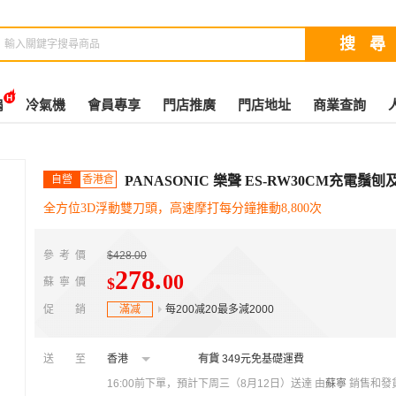
扇
冷氣機
會員專享
門店推廣
門店地址
商業查詢
自營
香港倉
PANASONIC 樂聲 ES-RW30CM充電
全方位3D浮動雙刀頭，高速摩打每分鐘推動8,800次
參考價
$428.00
278
.
00
$
蘇寧價
促銷
滿减
每200减20最多減2000
送至
香港
有貨
349元免基礎運費
16:00前下單，預計下周三（8月12日）送達
由
蘇寧
銷售和發