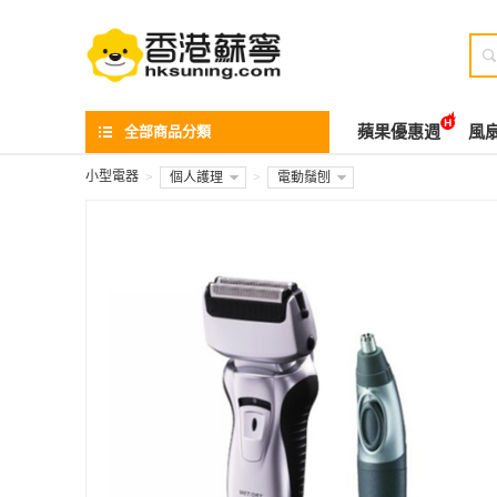

全部商品分類
蘋果優惠週
風
小型電器
>
個人護理
>
電動鬚刨