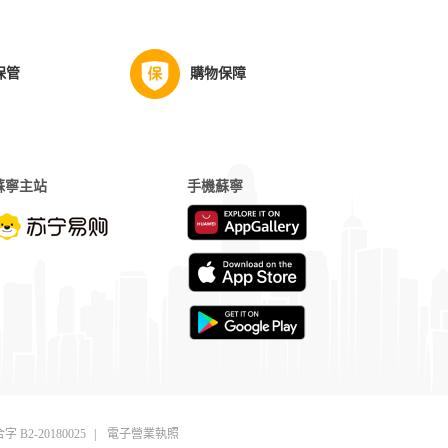
保管
購物保障
蘇寧主站
手機蘇寧
字 B2-20180025
|
電子營業執照