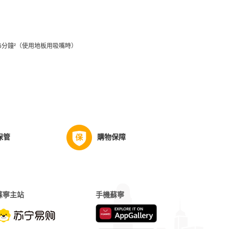
 約6分鐘²（使用地板用吸嘴時）
保管
購物保障
蘇寧主站
手機蘇寧