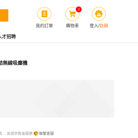
0
我的訂單
購物車
登入
/
註冊
人才招聘
防纏結無線吸塵機
貨 ，並提供售後服務
聯繫客服