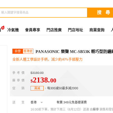
扇
冷氣機
會員專享
門店推廣
門店地址
商業查詢
自營
香港倉
PANASONIC 樂聲 MC-SB53K 輕巧型
全新人體工學設計手柄，減少約40%手部壓力
參考價
$3180.00
2138
.
00
$
蘇寧價
促銷
滿减
每300减50最多減2000
送至
香港
有貨
349元免基礎運費
16:00前下單，預計下周三（8月12日）送達
由
蘇寧
銷售和發