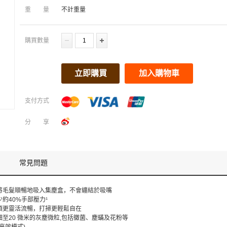
重量
不計重量
購買數量
立即購買
加入購物車
支付方式
分享
常見問題
將毛髮順暢地吸入集塵盒，不會纏結於吸嘴
約40%手部壓力¹
頭更靈活流暢，打掃更輕鬆自在
至20 微米的灰塵微粒,包括黴菌、塵蟎及花粉等