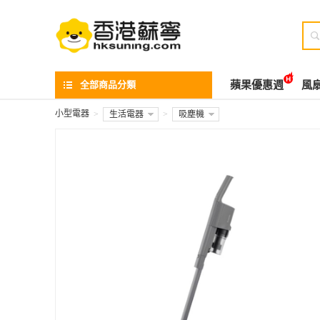

全部商品分類
蘋果優惠週
風
小型電器
>
生活電器
>
吸塵機