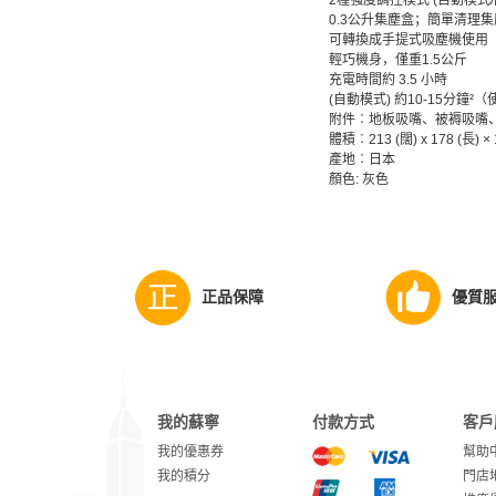
2種強度調控模式 (自動模式/
0.3公升集塵盒；簡單清理
可轉換成手提式吸塵機使用
輕巧機身，僅重1.5公斤
充電時間約 3.5 小時
(自動模式) 約10-15分鐘
附件︰地板吸嘴、被褥吸嘴
體積︰213 (闊) x 178 (長) 
產地︰日本
顏色: 灰色
正品保障
優質
我的蘇寧
付款方式
客戶
我的優惠券
幫助
我的積分
門店