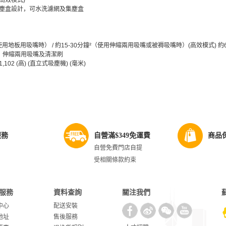
高效模式)
集塵盒設計，可水洗濾網及集塵盒
²（使用地板用吸嘴時） / 約15-30分鐘²（使用伸縮兩用吸嘴或被褥吸嘴時）(高效模式)
、伸縮兩用吸嘴及清潔刷
× 1,102 (高) (直立式吸塵機) (毫米)
服務
自營滿$349免運費
商品
自營免費門店自提
受相關條款約束
服務
資料查詢
關注我們
中心
配送安裝
地址
售後服務