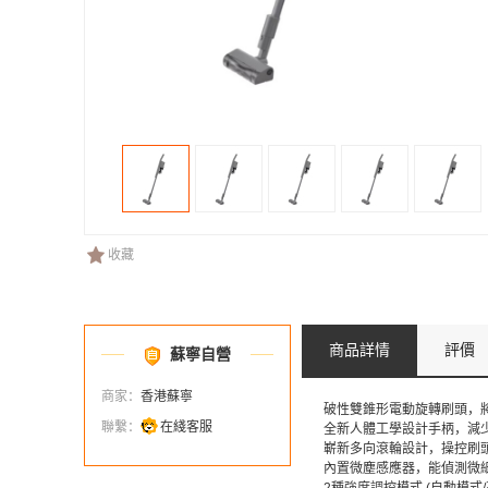
收藏
商品詳情
評價
蘇寧自營
商家：
香港蘇寧
破性雙錐形電動旋轉刷頭，
聯繫：
在綫客服
全新人體工學設計手柄，減少
嶄新多向滾輪設計，操控刷
內置微塵感應器，能偵測微細