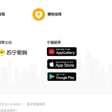
保管
購物保障
蘇寧主站
手機蘇寧
字 B2-20180025
|
電子營業執照
商品信息除外）