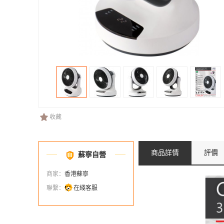
收藏
商品詳情
評價
蘇寧自營
商家：
香港蘇寧
聯繫：
在綫客服