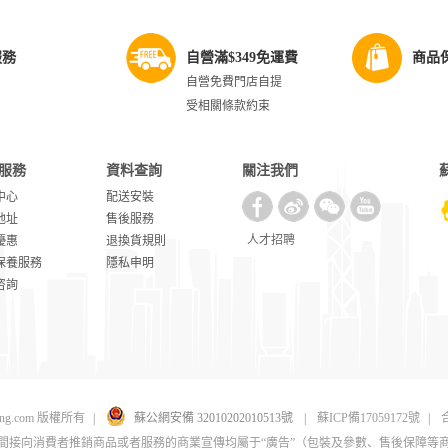
服務
自營滿$349免運費
商品
自營免費門店自提
受相關條款約束
服務
資料查詢
關注我們
中心
配送安裝
地址
售後服務
人才招聘
優惠
退換貨規則
保養服務
隱私申明
咨詢
uning.com 版權所有
|
蘇公網安備 32010202010513號
|
蘇ICP備17059172號
|
合
間接向消費者推銷商品或者服務的商業宣傳均屬于“廣告”（包裝及參數、售後保障等