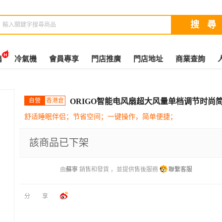
扇
冷氣機
會員專享
門店推廣
門店地址
商業查詢
自營
香港倉
ORIGO智能电风扇超大风量单档调节时尚
舒适睡眠伴侣；节省空间；一键操作，简单便捷；
該商品已下架
由
蘇寧
銷售和發貨 ，並提供售後服務
聯繫客服
分享