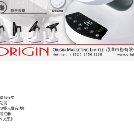
及環保模式
光功能
除按鍵提示聲音功能
吸遙控器
27(D)厘米