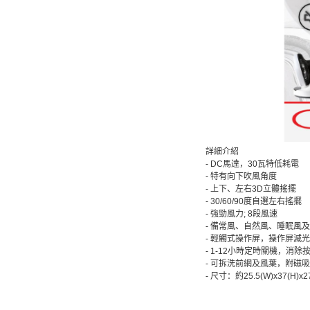
詳細介紹
- DC馬達，30瓦特低耗電
- 特有向下吹風角度
- 上下、左右3D立體搖擺
- 30/60/90度自選左右搖擺
- 強勁風力; 8段風速
- 備常風、自然風、睡眠風
- 輕觸式操作屏，操作屏滅
- 1-12小時定時關機，消
- 可拆洗前網及風葉，附磁
- 尺寸：約25.5(W)x37(H)x