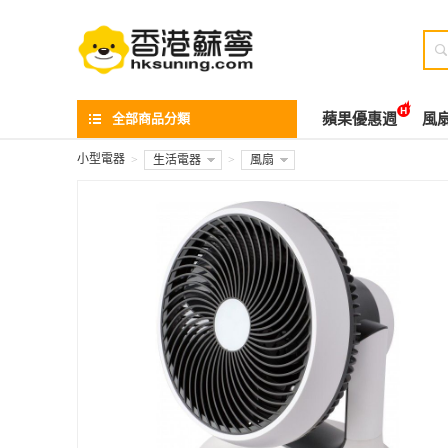

全部商品分類
蘋果優惠週
風
小型電器
>
生活電器
>
風扇