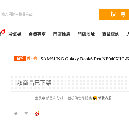
扇
冷氣機
會員專享
門店推廣
門店地址
商業查詢
自營
香港倉
SAMSUNG Galaxy Book6 Pro NP940XJ
-
該商品已下架
由
蘇寧
銷售和發貨 ，並提供售後服務
聯繫客服
分享