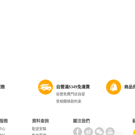
服務
自營滿$349免運費
商品
自營免費門店自提
受相關條款約束
服務
資料查詢
關注我們
中心
配送安裝