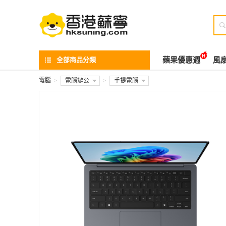

全部商品分類
蘋果優惠週
風
電腦
>
電腦辦公
>
手提電腦