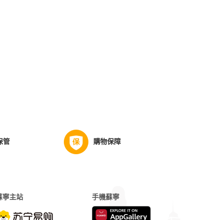
保管
購物保障
蘇寧主站
手機蘇寧