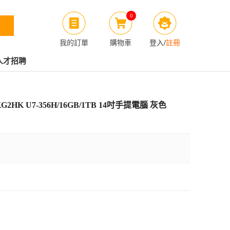
0
我的訂單
購物車
登入
/
註冊
人才招聘
G-KG2HK U7-356H/16GB/1TB 14吋手提電腦 灰色