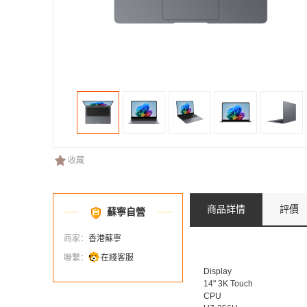
收藏
商品詳情
評價
蘇寧自營
商家：
香港蘇寧
聯繫：
在綫客服
Display
14" 3K Touch
CPU