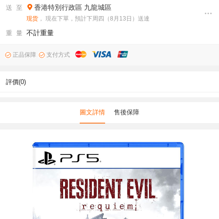
香港特別行政區
九龍城區
送 至
现货
， 現在下單，預計下周四（8月13日）送達
不計重量
重 量
正品保障
支付方式
評價(0)
圖文詳情
售後保障