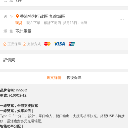
1件
已 選
香港特別行政區
九龍城區
送 至
现货
， 現在下單，預計下周四（8月13日）送達
不計重量
重 量
正品保障
支付方式
評價(0)
圖文詳情
售後保障
品牌名稱: inno3C
型號: i-100C2-12
一線雙充，全部支援快充
一線雙充，效率加倍｜
Type-C「一分二」設計，單口輸入、雙口輸出，支援高功率快充。搭配USB-A轉接
頭，靈活應對多元充電場景。
智能功率分配｜