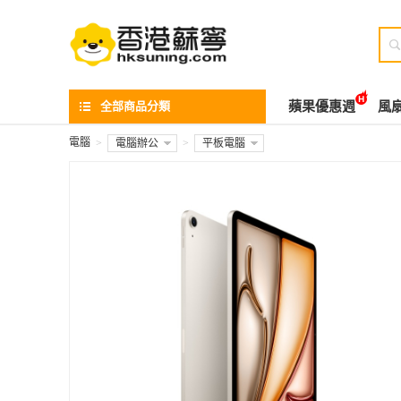

全部商品分類
蘋果優惠週
風
電腦
>
電腦辦公
>
平板電腦