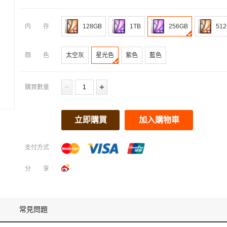
内存
128GB
1TB
256GB
51
顔色
太空灰
星光色
紫色
藍色
購買數量
立即購買
加入購物車
支付方式
分享
常見問題