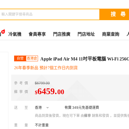
扇
冷氣機
會員專享
門店推廣
門店地址
商業查詢
自營
香港倉
Apple iPad Air M4 11吋平板電腦 Wi‑Fi 2
26年春季新品 預計7個工作日内到貨
參考價
$6799.00
6459
.
00
$
蘇寧價
送至
香港
有貨
349元免基礎運費
商品到貨後發貨，現在可下單
由
蘇寧
銷售和發貨 ，並提供售
重量
不計重量