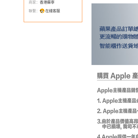
商家：
香港蘇寧
聯繫：
在綫客服