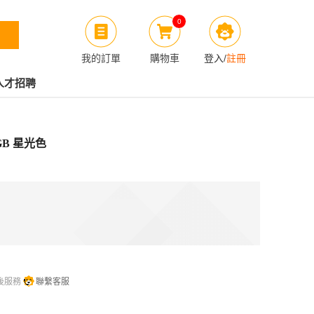
0
我的訂單
購物車
登入
/
註冊
人才招聘
56GB 星光色
後服務
聯繫客服