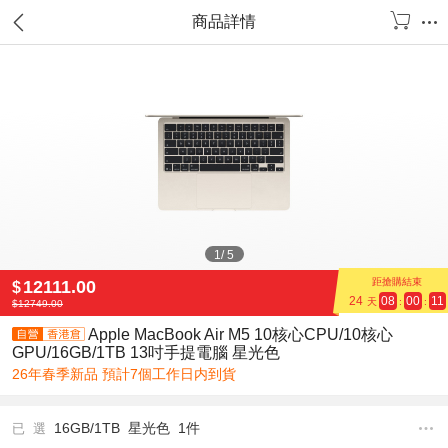
商品詳情
1
/
5
距搶購結束
12111.00
$
24
08
00
10
天
:
:
$
12749.00
Apple MacBook Air M5 10核心CPU/10核心
GPU/16GB/1TB 13吋手提電腦 星光色
26年春季新品 預計7個工作日内到貨
16GB/1TB 星光色 1件
已 選