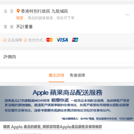
香港特別行政區
九龍城區
送 至
现货
， 商品到貨後發貨，現在可下單
不計重量
重 量
正品保障
支付方式
評價(0)
圖文詳情
售後保障