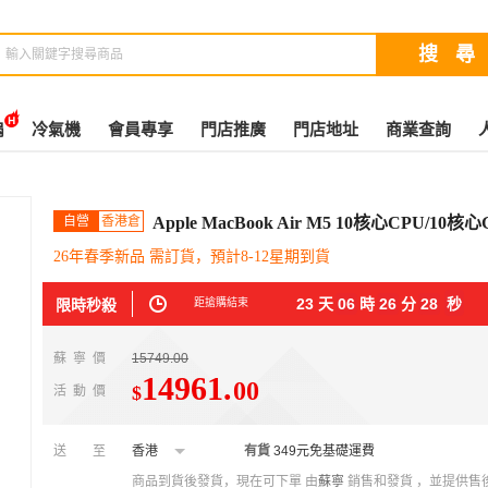
扇
冷氣機
會員專享
門店推廣
門店地址
商業查詢
自營
香港倉
Apple MacBook Air M5 10核心CPU/10
26年春季新品 需訂貨，預計8-12星期到貨
23
天
06
時
26
分
27
秒
限時秒殺
距搶購結束
蘇寧價
15749.00
14961
.
00
$
活動價
送至
香港
有貨
349元免基礎運費
商品到貨後發貨，現在可下單
由
蘇寧
銷售和發貨 ，並提供售