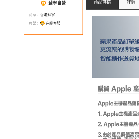
商品詳情
評價
蘇寧自營
商家：
香港蘇寧
聯繫：
在綫客服