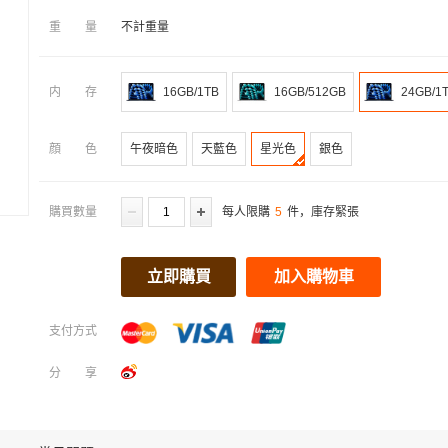
重量
不計重量
内存
16GB/1TB
16GB/512GB
24GB/1
顔色
午夜暗色
天藍色
星光色
銀色
購買數量
每人限購
5
件，庫存緊張
立即購買
加入購物車
支付方式
分享