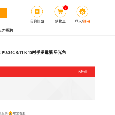
0
我的訂單
購物車
登入
/
註冊
人才招聘
核心GPU/24GB/1TB 15吋手提電腦 星光色
已售
0
件
後服務
聯繫客服