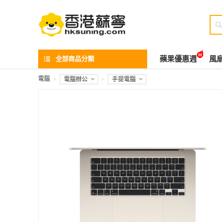

全部商品分類
蘋果優惠週
風
電腦
>
電腦辦公
>
手提電腦