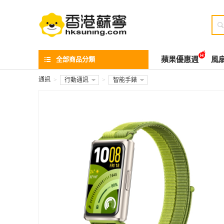

全部商品分類
蘋果優惠週
風
通訊
>
行動通訊
>
智能手錶