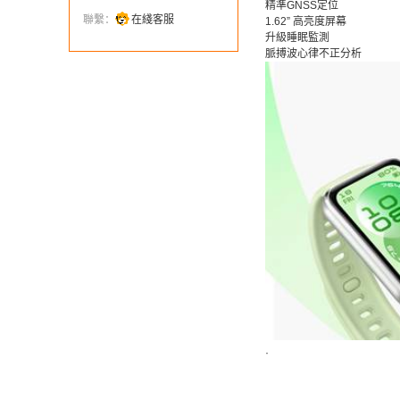
精準GNSS定位
聯繫：
在綫客服
1.62” 高亮度屏幕
升級睡眠監測
脈搏波心律不正分析
·