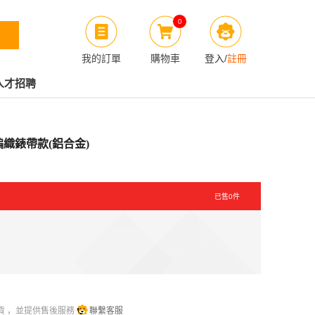
0
我的訂單
購物車
登入
/
註冊
人才招聘
色 編織錶帶款(鋁合金)
已售
0
件
貨 ，並提供售後服務
聯繫客服