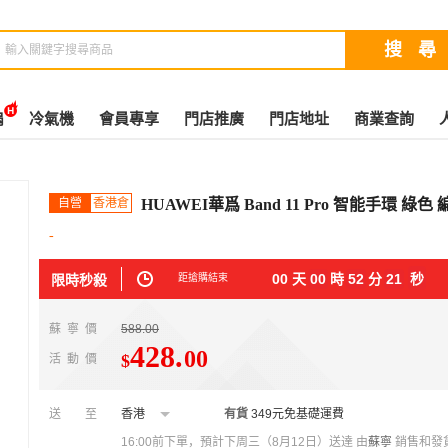
扇
冷氣機
會員專享
門店推廣
門店地址
商業查詢
自營
香港倉
HUAWEI華爲 Band 11 Pro 智能手環 綠
-
00
天
00
時
52
分
20
秒
限時秒殺
距搶購結束
蘇寧價
588.00
428
.
00
$
活動價
送至
香港
有貨
349元免基礎運費
16:00前下單，預計下周三（8月12日）送達
由
蘇寧
銷售和發