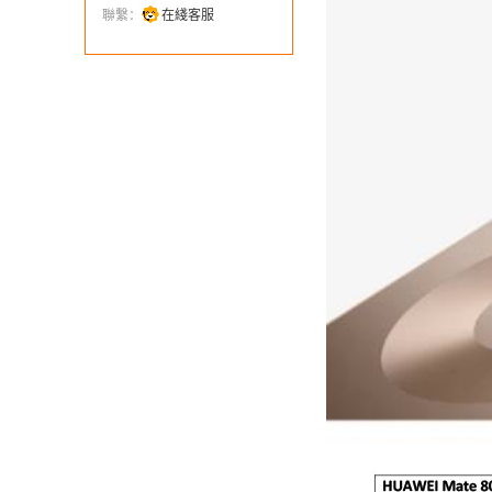
聯繫：
在綫客服