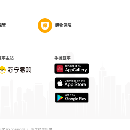
保管
購物保障
蘇寧主站
手機蘇寧