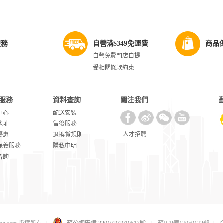
服務
自營滿$349免運費
商品
自營免費門店自提
受相關條款約束
服務
資料查詢
關注我們
中心
配送安裝
地址
售後服務
人才招聘
優惠
退換貨規則
保養服務
隱私申明
咨詢