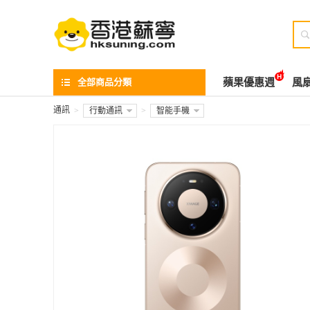

全部商品分類
蘋果優惠週
風
通訊
>
行動通訊
>
智能手機