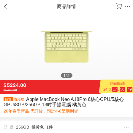
商品詳情
1
/
5
距搶購結束
5224.00
$
24
17
50
48
天
:
:
$
5499.00
Apple MacBook Neo A18Pro 6核心CPU/5核心
GPU/8GB/256GB 13吋手提電腦 橘黃色
26年春季新品 需訂貨，預計4-8星期到貨
256GB 橘黃色 1件
已 選