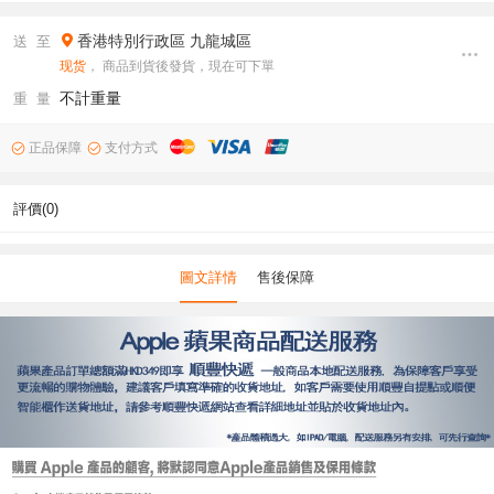
香港特別行政區
九龍城區
送 至
现货
， 商品到貨後發貨，現在可下單
不計重量
重 量
正品保障
支付方式
評價(0)
圖文詳情
售後保障