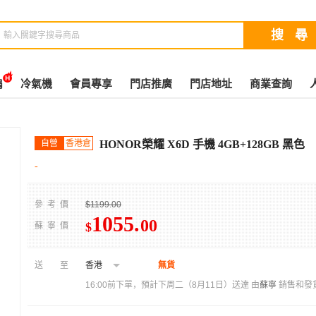
扇
冷氣機
會員專享
門店推廣
門店地址
商業查詢
自營
香港倉
HONOR榮耀 X6D 手機 4GB+128GB 黑色
-
參考價
$1199.00
1055
.
00
$
蘇寧價
送至
香港
無貨
16:00前下單，預計下周二（8月11日）送達
由
蘇寧
銷售和發