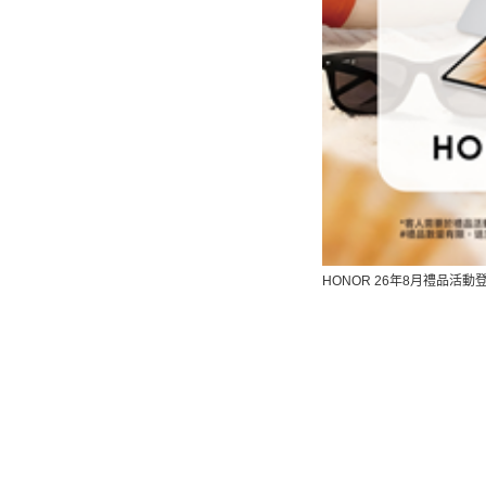
HONOR 26
年
8
月禮品活動