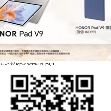
登記表格鏈結
:https://near.tl/sm/QN1tpVQ2C