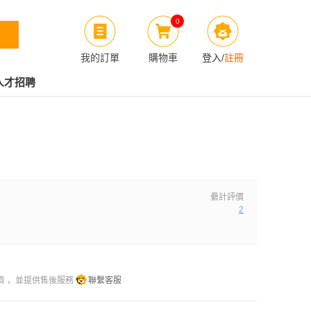
0
我的訂單
購物車
登入
/
註冊
人才招聘
纍計評價
2
貨 ，並提供售後服務
聯繫客服