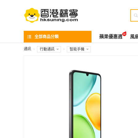

全部商品分類
蘋果優惠週
風
通訊
>
行動通訊
>
智能手機