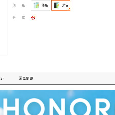
顔色
綠色
黑色
分享
2）
常見問題