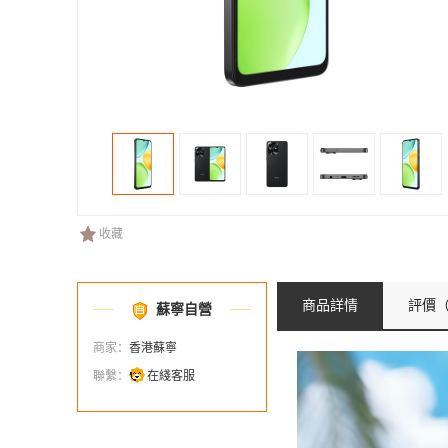
收藏
商品詳情
評價
（
蘇寧自營
商家：
香港蘇寧
聯繫：
在綫客服