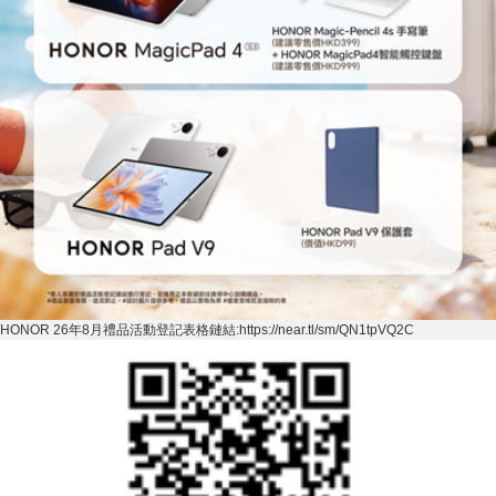
HONOR 26
年
8
月禮品活動登記表格鏈結
:https://near.tl/sm/QN1tpVQ2C