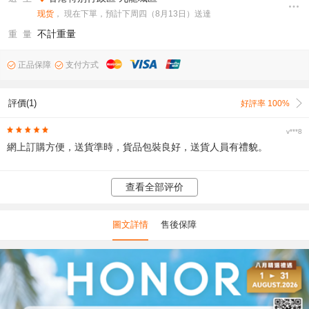
现货
， 現在下單，預計下周四（8月13日）送達
不計重量
重 量
正品保障
支付方式
評價(1)
好評率 100%
v***8
網上訂購方便，送貨準時，貨品包裝良好，送貨人員有禮貌。
查看全部评价
圖文詳情
售後保障