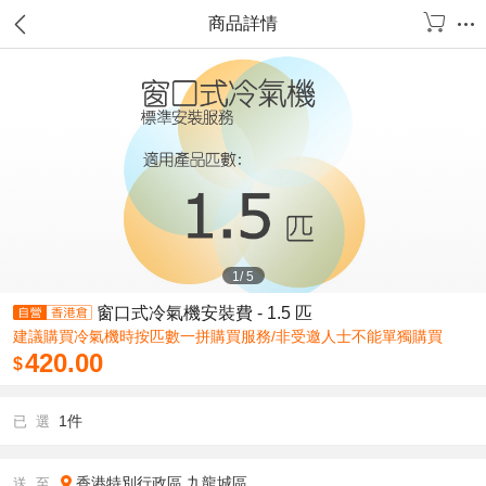
商品詳情
1
/
5
窗口式冷氣機安裝費 - 1.5 匹
建議購買冷氣機時按匹數一拼購買服務/非受邀人士不能單獨購買
420.00
$
1件
已 選
香港特別行政區
九龍城區
送 至