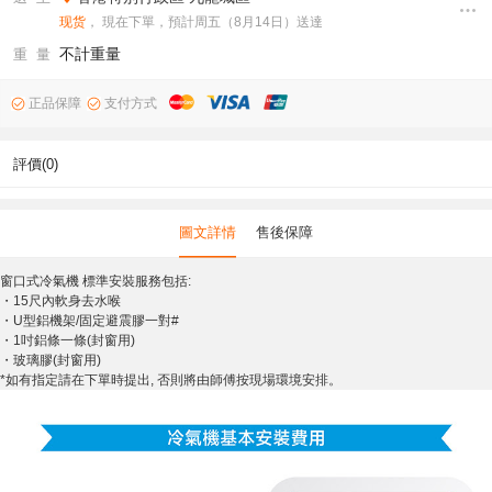
现货
， 現在下單，預計周五（8月14日）送達
不計重量
重 量
正品保障
支付方式
評價(0)
圖文詳情
售後保障
窗口式冷氣機 標準安裝服務包括:
・15尺內軟身去水喉
・U型鋁機架/固定避震膠一對#
・1吋鋁條一條(封窗用)
・玻璃膠(封窗用)
*如有指定請在下單時提出, 否則將由師傅按現場環境安排。