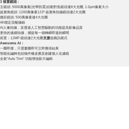
3 後置鏡頭
︰
主鏡頭: 5000萬像素(光學防震)自動對焦鏡頭連8大光圈, 1.0µm像素大小
超廣角鏡頭: 1200萬像素123º 超廣角拍攝鏡頭連2大光圈
微距鏡頭: 500萬像素連4大光圈
4K穩定流暢攝錄
AI人像拍攝，並透過人工智慧驅動的功能提高影像品質
更快的連續拍攝，捕捉每一個轉瞬即逝的瞬間
前置：12MP 鏡頭連2大光圈
支援
低雜訊模式
A
wesome
AI
：
一圈即搜，只需畫圈即可立即獲得結果
智能化編輯包括物件橡皮擦及創建個人化濾鏡
全新“Auto Trim” 功能增強影片編輯