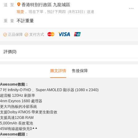
香港特別行政區
九龍城區
送 至
现货
， 現在下單，預計下周四（8月13日）送達
不計重量
重 量
正品保障
支付方式
評價(0)
圖文詳情
售後保障
A
wesome
效能：
7 吋 Infinity-O FHD 、Super AMOLED 顯示器 (1080 x 2340)
超流暢 120Hz 刷新率
4nm Exynos 1680 處理器
更大均熱板的冷卻系統
支援Dolby ATMOS 帶來更生動音效
支援高達12GB RAM
5,000mAh 長效電池
▲▲
45W有線超級快充0
A
wesome
鏡頭
：