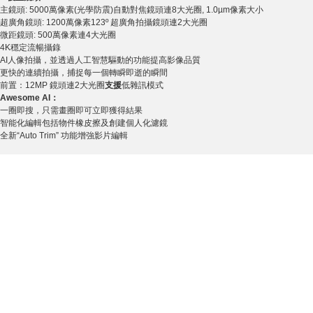
主鏡頭: 5000萬像素(光學防震)自動對焦鏡頭連8大光圈, 1.0µm像素大小
超廣角鏡頭: 1200萬像素123º 超廣角拍攝鏡頭連2大光圈
微距鏡頭: 500萬像素連4大光圈
4K穩定流暢攝錄
AI人像拍攝，並透過人工智慧驅動的功能提高影像品質
更快的連續拍攝，捕捉每一個轉瞬即逝的瞬間
前置：12MP 鏡頭連2大光圈
支援
低雜訊模式
A
wesome
AI
：
一圈即搜，只需畫圈即可立即獲得結果
智能化編輯包括物件橡皮擦及創建個人化濾鏡
全新“Auto Trim” 功能增強影片編輯