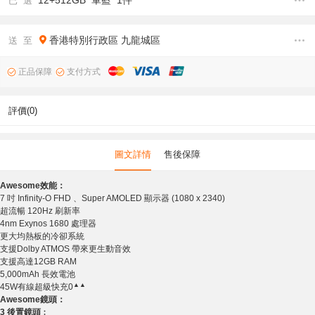
12+512GB 軍藍 1件
已 選
香港特別行政區
九龍城區
送 至
正品保障
支付方式
評價(0)
圖文詳情
售後保障
A
wesome
效能：
7 吋 Infinity-O FHD 、Super AMOLED 顯示器 (1080 x 2340)
超流暢 120Hz 刷新率
4nm Exynos 1680 處理器
更大均熱板的冷卻系統
支援Dolby ATMOS 帶來更生動音效
支援高達12GB RAM
5,000mAh 長效電池
▲▲
45W有線超級快充0
A
wesome
鏡頭
：
3 後置鏡頭
︰