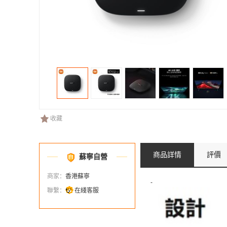
收藏
商品詳情
評價
蘇寧自營
商家：
香港蘇寧
-
聯繫：
在綫客服