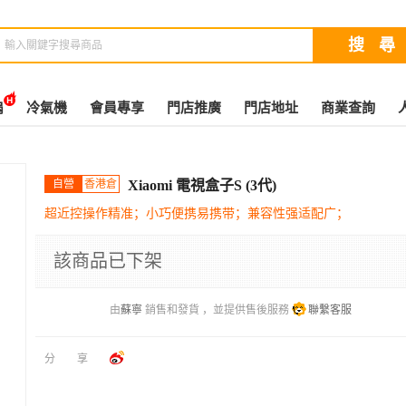
扇
冷氣機
會員專享
門店推廣
門店地址
商業查詢
自營
香港倉
Xiaomi 電視盒子S (3代)
超近控操作精准；小巧便携易携带；兼容性强适配广；
該商品已下架
由
蘇寧
銷售和發貨 ，並提供售後服務
聯繫客服
分享