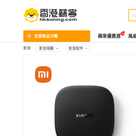

全部商品分類
蘋果優惠週
風
影音
>
影音視聽
>
影音配件