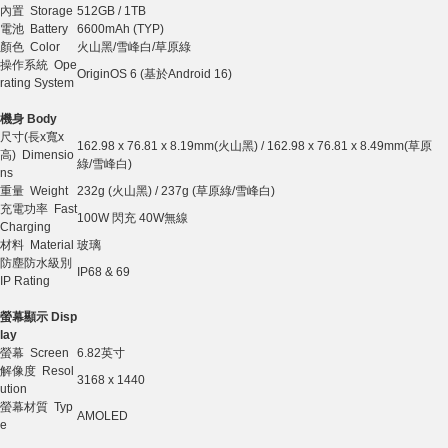
內置 Storage
512GB / 1TB
電池 Battery
6600mAh (TYP)
顏色 Color
火山黑/雪峰白/草原綠
操作系統 Ope
OriginOS 6 (基於Android 16)
rating System
機身 Body
尺寸(長x寬x
162.98 x 76.81 x 8.19mm(火山黑) / 162.98 x 76.81 x 8.49mm(草原
高) Dimensio
綠/雪峰白)
ns
重量 Weight
232g (火山黑) / 237g (草原綠/雪峰白)
充電功率 Fast
100W 閃充 40W無線
Charging
材料 Material
玻璃
防塵防水級別
IP68 & 69
IP Rating
螢幕顯示 Disp
lay
螢幕 Screen
6.82英寸
解像度 Resol
3168 x 1440
ution
螢幕材質 Typ
AMOLED
e