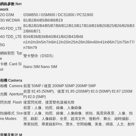
網絡參數 Net
work
2G GSM
GSM850 / GSM900 / DCS1800 / PCS1900
3G WCDMA
B1/B2/B4/B5/B6/B8/B19
B1/B2/B3/B4/B5/B7/B8/B12/B13/B17/B18/B19/B20/B25/B26/B28/B3
4G FDD_LTE
2/B66/B71
4G TDD_LTE
B34/B38/B39/B40/B41/B42/B43/B48
n1/n2/n3/n5/n7/n8/n12/n20/n25/n28/n38/n40/n41/n66/n71/n75/n77/
5G
n78/n79
網絡類型 Typ
雙卡雙待（DSDS）
e
卡槽 Card Sl
Nano SIM Nano SIM
ot
相機 Camera
相機 Camera
前置 50MP / 後置 200MP 50MP 200MP 5MP
前置 f/2.45 (50MP)、後置 f/1.85 (200MP) f/2.0 (50MP) f/2.67 (200M
光圈 Aperture
P) f/2.0 (5MP)
閃光燈 Flash
後置閃光燈、後置雙色溫補光燈
前置：人像、拍照、錄像、人像錄像
拍攝模式 Sce
後置：人像、拍照、錄像、人像錄像、抓拍、風景與夜景、人像、拍
ne Modes
照、錄影、人像錄影、全景、超清文件、慢動作、舞台、縮時攝影、
專業拍照、專業錄影Pro、潛水、空間相機、美食、掃描、人文、創作
音樂及影片 M