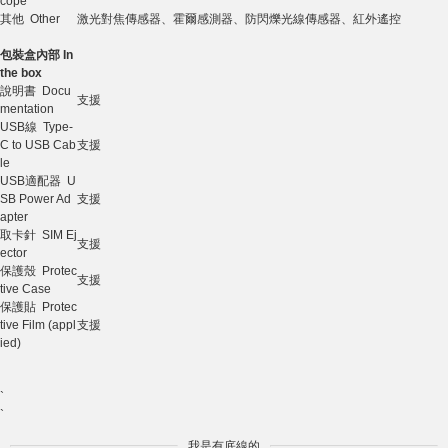
cope
其他 Other
激光對焦傳感器、霍爾感測器、防閃爍光線傳感器、紅外遙控
包裝盒內部 In
the box
說明書 Docu
支援
mentation
USB線 Type-
C to USB Cab
支援
le
USB適配器 U
SB Power Ad
支援
apter
取卡針 SIM Ej
支援
ector
保護殼 Protec
支援
tive Case
保護貼 Protec
tive Film (appl
支援
ied)
`
`
我是有底線的