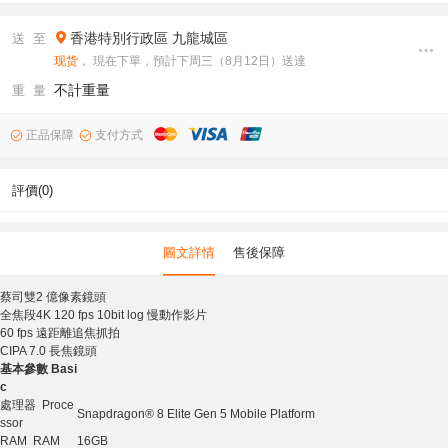
香港特別行政區
九龍城區
送 至
现货
， 現在下單，預計下周三（8月12日）送達
不計重量
重 量
正品保障
支付方式
評價(0)
圖文詳情
售後保障
蔡司雙2 億像素鏡頭
全焦段4K 120 fps 10bit log 慢動作影片
60 fps 遠距離追焦抓拍
CIPA 7.0 長焦鏡頭
基本參數 Basi
c
處理器 Proce
Snapdragon® 8 Elite Gen 5 Mobile Platform
ssor
RAM RAM
16GB