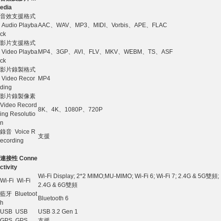
edia
音效支援格式
Audio Playba
AAC、WAV、MP3、MIDI、Vorbis、APE、FLAC
ck
影片支援格式
Video Playba
MP4、3GP、AVI、FLV、MKV、WEBM、TS、ASF
ck
影片錄製格式
Video Recor
MP4
ding
影片錄製像素
Video Record
8K、4K、1080P、720P
ing Resolutio
n
錄音 Voice R
支援
ecording
連接性 Conne
ctivity
Wi-Fi Display; 2*2 MIMO;MU-MIMO; Wi-Fi 6; Wi-Fi 7; 2.4G & 5G雙頻;
Wi-Fi Wi-Fi
2.4G & 6G雙頻
藍牙 Bluetoot
Bluetooth 6
h
USB USB
USB 3.2 Gen 1
GPS GPS
支援