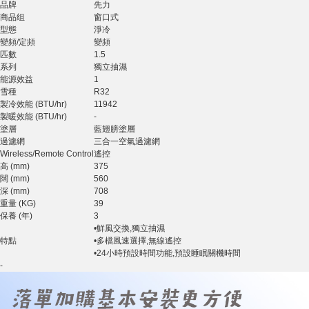
品牌
先力
商品组
窗口式
型態
淨冷
變頻/定頻
變頻
匹數
1.5
系列
獨立抽濕
能源效益
1
雪種
R32
製冷效能 (BTU/hr)
11942
製暖效能 (BTU/hr)
-
塗層
藍翅膀塗層
過濾網
三合一空氣過濾網
Wireless/Remote Control
遙控
高 (mm)
375
闊 (mm)
560
深 (mm)
708
重量 (KG)
39
保養 (年)
3
•鮮風交換,獨立抽濕
特點
•多檔風速選擇,無線遙控
•24小時預設時間功能,預設睡眠關機時間
-