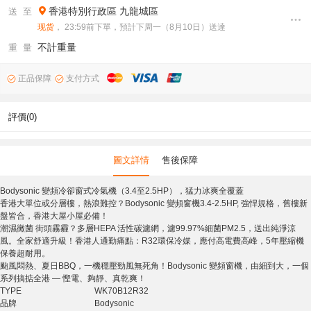
香港特別行政區
九龍城區
送 至
现货
， 23:59前下單，預計下周一（8月10日）送達
不計重量
重 量
正品保障
支付方式
評價(0)
圖文詳情
售後保障
Bodysonic 變頻冷卻窗式冷氣機（3.4至2.5HP），猛力冰爽全覆蓋
香港大單位或分層樓，熱浪難控？Bodysonic 變頻窗機3.4-2.5HP, 強悍規格，舊樓新
盤皆合，香港大屋小屋必備！
潮濕黴菌 街頭霧霾？多層HEPA 活性碳濾網，濾99.97%細菌PM2.5，送出純淨涼
風。全家舒適升級！香港人通勤痛點：R32環保冷媒，應付高電費高峰，5年壓縮機
保養超耐用。
颱風悶熱、夏日BBQ，一機穩壓勁風無死角！Bodysonic 變頻窗機，由細到大，一個
系列搞掂全港 — 慳電、夠靜、真乾爽！
TYPE
WK70B12R32
品牌
Bodysonic