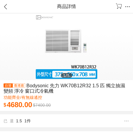
商品詳情
1
/
5
Bodysonic 先力 WK70B12R32 1.5 匹 獨立抽濕
變頻 淨冷 窗口式冷氣機
功能齊全/有無線遙控
4680.00
$
$
7400.00
1.5 1件
已 選